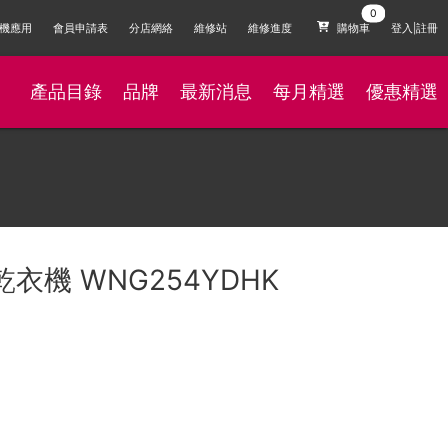
機應用
會員申請表
分店網絡
維修站
維修進度
購物車
登入|註冊
產品目錄
品牌
最新消息
每月精選
優惠精選
G洗乾衣機 WNG254YDHK