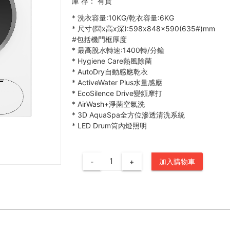
庫 存：
有貨
*
洗衣容量:10KG/乾衣容量:6KG
*
尺寸(闊x高x深):598x848x590(635#)mm
#包括機門框厚度
*
最高脫水轉速:1400轉/分鐘
*
Hygiene Care熱風除菌
*
AutoDry自動感應乾衣
*
ActiveWater Plus水量感應
*
EcoSilence Drive變頻摩打
*
AirWash+淨菌空氣洗
*
3D AquaSpa全方位滲透清洗系統
*
LED Drum筒內燈照明
-
+
加入購物車