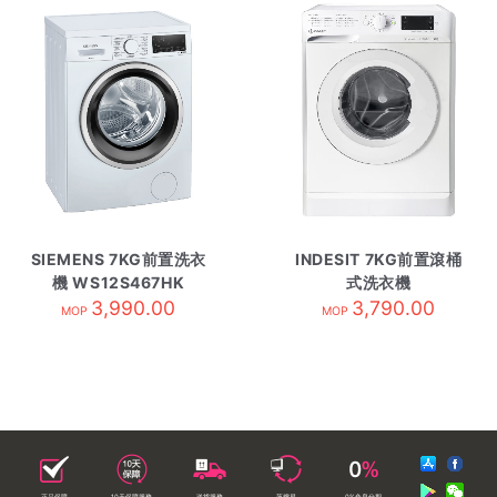
SIEMENS 7KG前置洗衣
INDESIT 7KG前置滾桶
機 WS12S467HK
式洗衣機
3,990.00
MWE71280HK
3,790.00
MOP
MOP
正品保障
10天保障服務
送貨服務
落樓易
0%免息分期