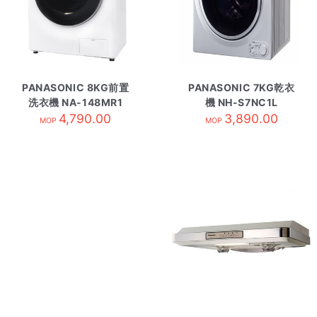
PANASONIC 8KG前置
PANASONIC 7KG乾衣
洗衣機 NA-148MR1
機 NH-S7NC1L
4,790.00
3,890.00
MOP
MOP