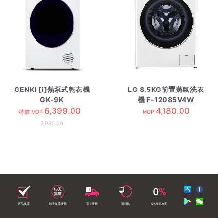
GENKI [i]熱泵式乾衣機
LG 8.5KG前置蒸氣洗衣
GK-9K
機 F-12085V4W
6,399.00
4,180.00
特價 MOP
MOP
7,990.00
正品保障
10天保障服務
送貨服務
落樓易
0%免息分期