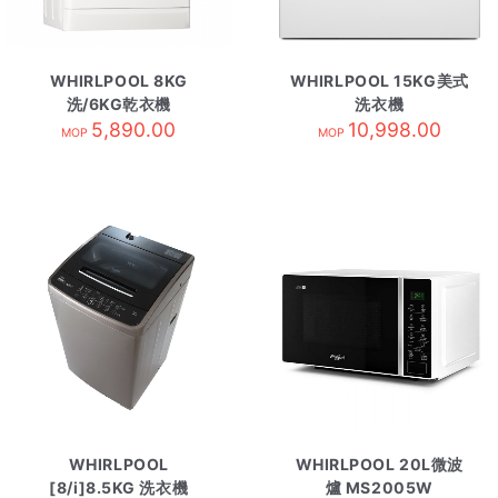
WHIRLPOOL 8KG
WHIRLPOOL 15KG美式
洗/6KG乾衣機
洗衣機
WFCR86430
5,890.00
3LWTW4815FW
10,998.00
MOP
MOP
WHIRLPOOL
WHIRLPOOL 20L微波
[8/i]8.5KG 洗衣機
爐 MS2005W