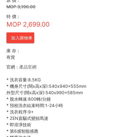
原 價：
MOP 3,190.00
特 價：
MOP 2,699.00
加入購物車
庫 存：
有貨
官網：
產品官網
*
洗衣容量:8.5KG
*
機身尺寸(闊x高x深):540x940x555mm
外型尺寸(闊x高x深):540x990x585mm
*
脫水轉速:800轉/分鐘
*
預校洗衣結束時間:1-24小時
*
洗衣程序:9+
*
ZEN直驅式變頻馬達
*
即溶淨技術
*
第6感智能感應