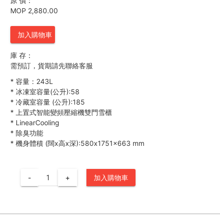
原 價：
MOP 2,880.00
加入購物車
庫 存：
需預訂，貨期請先聯絡客服
*
容量：243L
*
冰凍室容量(公升):58
*
冷藏室容量 (公升):185
*
上置式智能變頻壓縮機雙門雪櫃
*
LinearCooling
*
除臭功能
*
機身體積 (闊x高x深):580x1751x663 mm
-
+
加入購物車