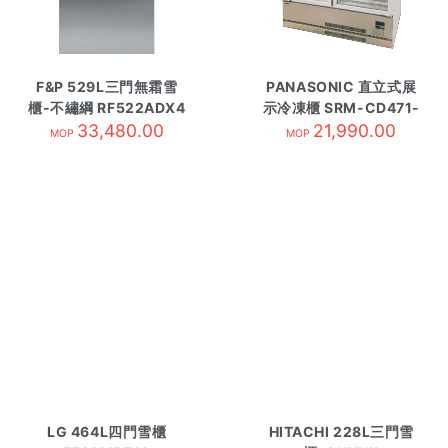
F&P 529L三門無霜雪
PANASONIC 直立式展
櫃-不繡綱 RF522ADX4
示冷凍櫃 SRM-CD471-
33,480.00
需訂貨
21,990.00
L
MOP
MOP
LG 464L四門雪櫃
HITACHI 228L三門雪