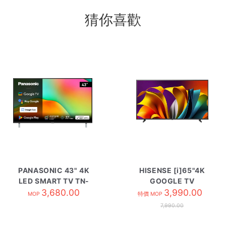
猜你喜歡
PANASONIC 43" 4K
HISENSE [i]65"4K
LED SMART TV TN-
GOOGLE TV
43W70BGH
3,680.00
HK65A6N
3,990.00
MOP
特價 MOP
7,990.00