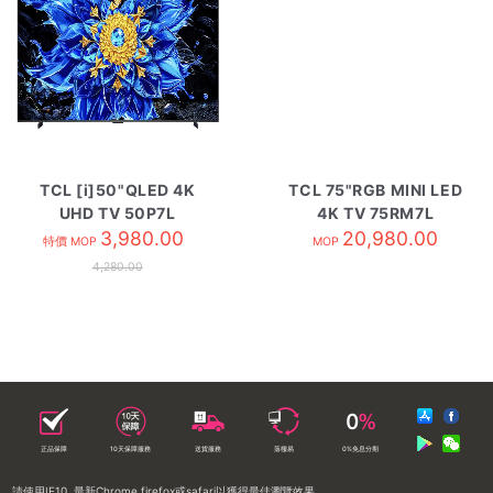
TCL [i]50"QLED 4K
TCL 75"RGB MINI LED
UHD TV 50P7L
4K TV 75RM7L
3,980.00
20,980.00
特價 MOP
MOP
4,280.00
正品保障
10天保障服務
送貨服務
落樓易
0%免息分期
請使用IE10, 最新Chrome,firefox或safari以獲得最佳瀏覽效果