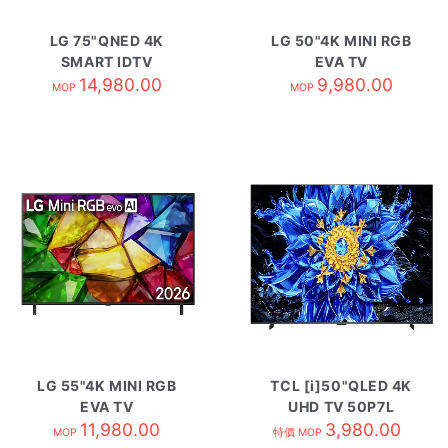
LG 75"QNED 4K
LG 50"4K MINI RGB
SMART IDTV
EVA TV
75QNED81TCA
14,980.00
50MRG85BCA
9,980.00
MOP
MOP
LG 55"4K MINI RGB
TCL [i]50"QLED 4K
EVA TV
UHD TV 50P7L
55MRG85BCA
11,980.00
3,980.00
MOP
特價 MOP