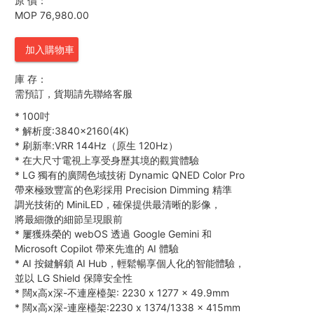
原 價：
MOP 76,980.00
加入購物車
庫 存：
需預訂，貨期請先聯絡客服
*
100吋
*
解析度:3840×2160(4K)
*
刷新率:VRR 144Hz（原生 120Hz）
*
在大尺寸電視上享受身歷其境的觀賞體驗
*
LG 獨有的廣闊色域技術 Dynamic QNED Color Pro
帶來極致豐富的色彩採用 Precision Dimming 精準
調光技術的 MiniLED，確保提供最清晰的影像，
將最細微的細節呈現眼前
*
屢獲殊榮的 webOS 透過 Google Gemini 和
Microsoft Copilot 帶來先進的 AI 體驗
*
AI 按鍵解鎖 AI Hub，輕鬆暢享個人化的智能體驗，
並以 LG Shield 保障安全性
*
闊x高x深-不連座檯架: 2230 x 1277 x 49.9mm
*
闊x高x深-連座檯架:2230 x 1374/1338 x 415mm