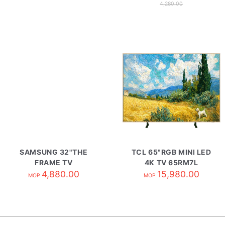
4,280.00
SAMSUNG 32"THE
TCL 65"RGB MINI LED
FRAME TV
4K TV 65RM7L
QA32LS03CBJXZK
4,880.00
15,980.00
MOP
MOP