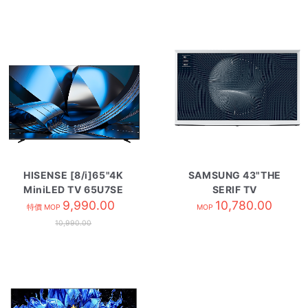
HISENSE [8/i]65"4K
SAMSUNG 43"THE
MiniLED TV 65U7SE
SERIF TV
9,990.00
QA43LS01BAJXZK
10,780.00
特價 MOP
MOP
10,990.00