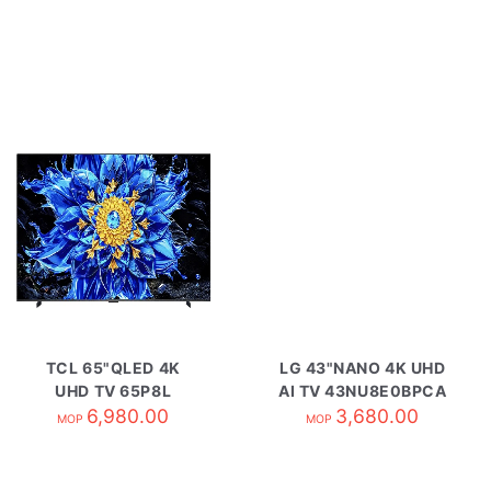
TCL 65"QLED 4K
LG 43"NANO 4K UHD
UHD TV 65P8L
AI TV 43NU8E0BPCA
6,980.00
3,680.00
MOP
MOP