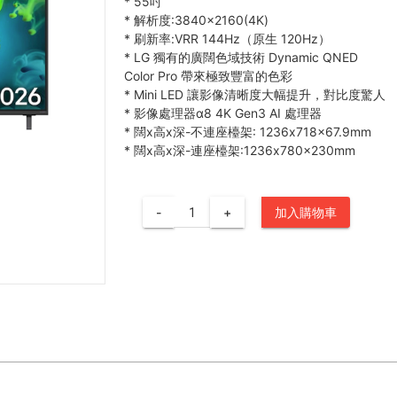
*
55吋
*
解析度:3840×2160(4K)
*
刷新率:VRR 144Hz（原生 120Hz）
*
LG 獨有的廣闊色域技術 Dynamic QNED
Color Pro 帶來極致豐富的色彩
*
Mini LED 讓影像清晰度大幅提升，對比度驚人
*
影像處理器α8 4K Gen3 AI 處理器
*
闊x高x深-不連座檯架: 1236x718x67.9mm
*
闊x高x深-連座檯架:1236x780x230mm
-
+
加入購物車