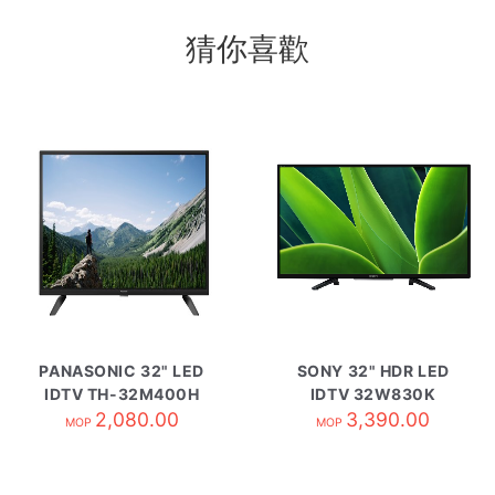
猜你喜歡
PANASONIC 32" LED
SONY 32" HDR LED
IDTV TH-32M400H
IDTV 32W830K
2,080.00
3,390.00
MOP
MOP