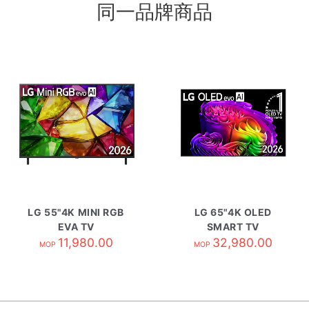
同一品牌商品
LG 55"4K MINI RGB
LG 65"4K OLED
EVA TV
SMART TV
55MRG85BCA
11,980.00
OLED65G6PCA
32,980.00
MOP
MOP