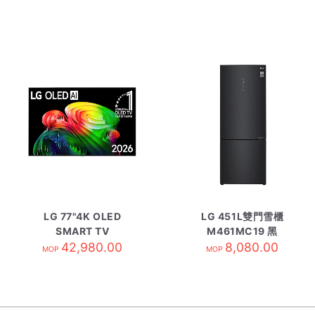
LG 77"4K OLED
LG 451L雙門雪櫃
SMART TV
M461MC19 黑
OLED77B6PCA
42,980.00
8,080.00
MOP
MOP