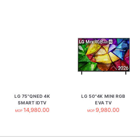
LG 75"QNED 4K
LG 50"4K MINI RGB
SMART IDTV
EVA TV
75QNED81TCA
14,980.00
50MRG85BCA
9,980.00
MOP
MOP