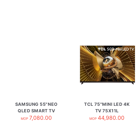
SAMSUNG 55"NEO
TCL 75"MINI LED 4K
QLED SMART TV
TV 75X11L
QA55QN70HAJXZK
7,080.00
44,980.00
MOP
MOP