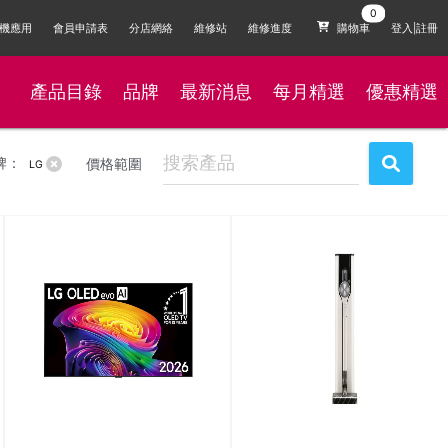
機應用
會員申請表
分店網絡
維修站
維修進度
購物車
登入|註冊
產品目錄
品牌
最新消息
每月精選
優惠精選
牌：
價格範圍
LG