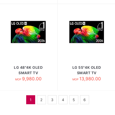
LG 48"4K OLED
LG 55"4K OLED
SMART TV
SMART TV
OLED48B6PCA
9,980.00
OLED55B6PCA
13,980.00
MOP
MOP
1
2
3
4
5
6