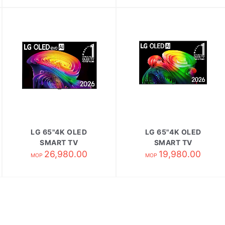
LG 65"4K OLED
LG 65"4K OLED
SMART TV
SMART TV
OLED65C6PCA
26,980.00
OLED65B6PCA
19,980.00
MOP
MOP