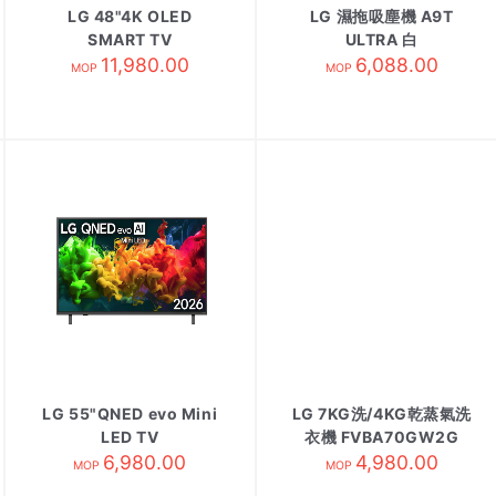
LG 48"4K OLED
LG 濕拖吸塵機 A9T
SMART TV
ULTRA 白
OLED48C6PCA
11,980.00
6,088.00
MOP
MOP
LG 55"QNED evo Mini
LG 7KG洗/4KG乾蒸氣洗
LED TV
衣機 FVBA70GW2G
55QNED80BCA
6,980.00
4,980.00
MOP
MOP