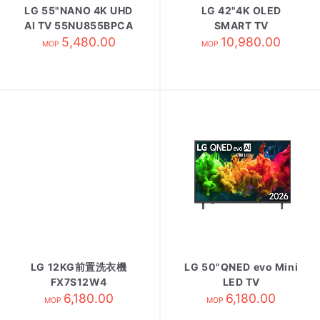
LG 55"NANO 4K UHD
LG 42"4K OLED
AI TV 55NU855BPCA
SMART TV
5,480.00
OLED42C6PCA
10,980.00
MOP
MOP
LG 12KG前置洗衣機
LG 50"QNED evo Mini
FX7S12W4
LED TV
6,180.00
50QNED80BCA
6,180.00
MOP
MOP