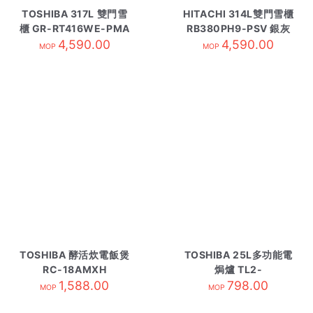
TOSHIBA 317L 雙門雪
HITACHI 314L雙門雪櫃
櫃 GR-RT416WE-PMA
RB380PH9-PSV 銀灰
4,590.00
4,590.00
色
MOP
MOP
TOSHIBA 酵活炊電飯煲
TOSHIBA 25L多功能電
RC-18AMXH
焗爐 TL2-
1,588.00
MC25CZE/GR
798.00
MOP
MOP