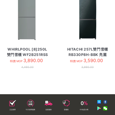
WHIRLPOOL [8]250L
HITACHI 257L雙門雪櫃
雙門雪櫃 WF2B251RSS
RB330P8H-BBK 亮麗
3,890.00
3,590.00
黑
特價 MOP
特價 MOP
4,490.00
3,990.00
正品保障
10天保障服務
送貨服務
落樓易
0%免息分期