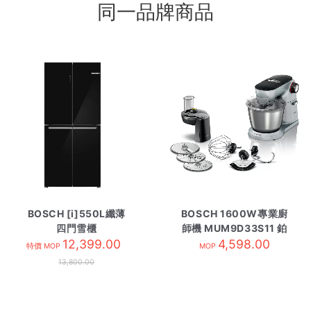
同一品牌商品
BOSCH [i]550L纖薄
BOSCH 1600W專業廚
四門雪櫃
師機 MUM9D33S11 鉑
KMC85LBEA 黑玻璃
12,399.00
4,598.00
金色
特價 MOP
MOP
13,800.00