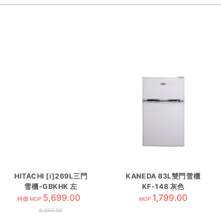
HITACHI [i]269L三門
KANEDA 83L雙門雪櫃
雪櫃-GBKHK 左
KF-148 灰色
HR3N5342DAL 黑影玻
5,699.00
1,799.00
特價 MOP
MOP
璃
6,390.00