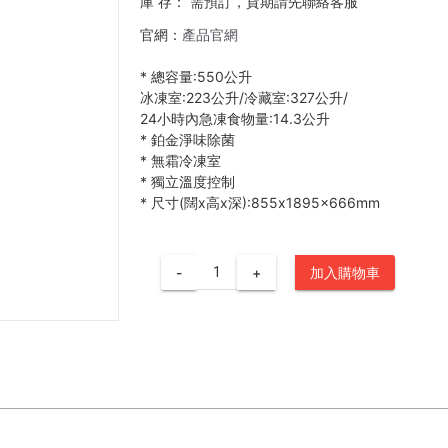
庫 存：
需預訂，貨期請先聯絡客服
官網：
產品官網
*
總容量:550公升
冰凍室:223公升/冷藏室:327公升/
24小時內急凍食物量:14.3公升
*
鉑金淨味除菌
*
無霜冷凍室
*
獨立溫度控制
*
尺寸(闊x高x深):855x1895x666mm
-
+
加入購物車