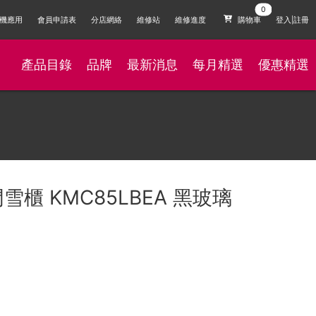
機應用
會員申請表
分店網絡
維修站
維修進度
購物車
登入|註冊
產品目錄
品牌
最新消息
每月精選
優惠精選
四門雪櫃 KMC85LBEA 黑玻璃