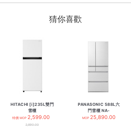
猜你喜歡
HITACHI [i]235L雙門
PANASONIC 588L六
雪櫃
門雪櫃 NA-
HRTN5255MFPWHHK
2,599.00
F607HX/WA 閃亮白
25,890.00
特價 MOP
MOP
白色
2,890.00