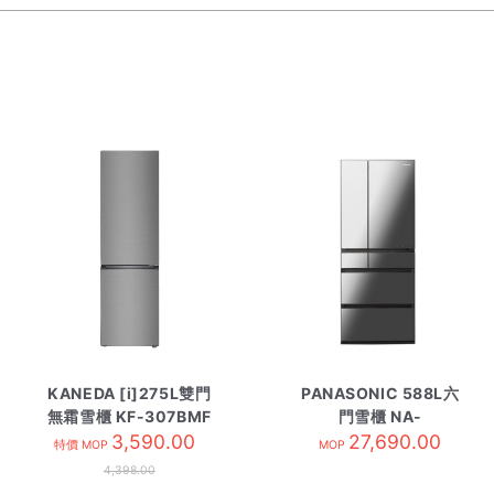
KANEDA [i]275L雙門
PANASONIC 588L六
無霜雪櫃 KF-307BMF
門雪櫃 NA-
3,590.00
F607HX/XA 黑綱鏡
27,690.00
特價 MOP
MOP
4,398.00