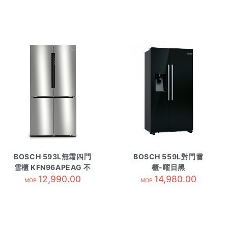
BOSCH 593L無霜四門
BOSCH 559L對門雪
雪櫃 KFN96APEAG 不
櫃-曜目黑
12,990.00
鏽鋼色
KAD93ABEP
14,980.00
MOP
MOP