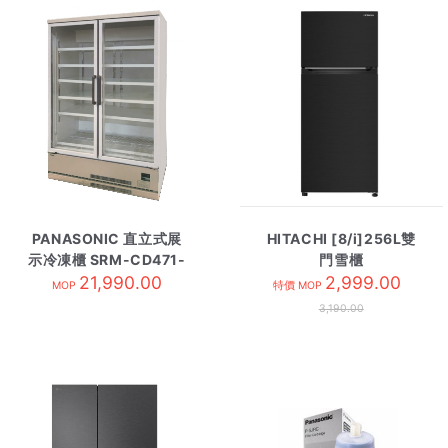
PANASONIC 直立式展
HITACHI [8/i]256L雙
示冷凍櫃 SRM-CD471-
門雪櫃
21,990.00
L
HRTN5275MFBBK 亮
2,999.00
MOP
特價 MOP
麗黑
3,190.00