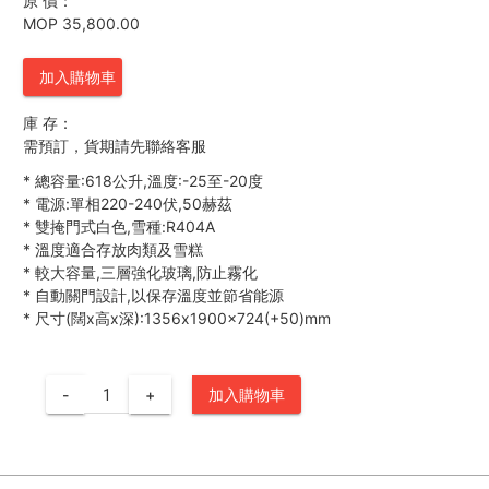
原 價：
MOP 35,800.00
加入購物車
庫 存：
需預訂，貨期請先聯絡客服
*
總容量:618公升,溫度:-25至-20度
*
電源:單相220-240伏,50赫茲
*
雙掩門式白色,雪種:R404A
*
溫度適合存放肉類及雪糕
*
較大容量,三層強化玻璃,防止霧化
*
自動關門設計,以保存溫度並節省能源
*
尺寸(闊x高x深):1356x1900x724(+50)mm
-
+
加入購物車