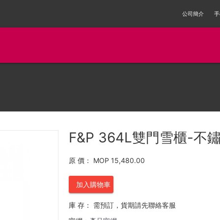
公司簡介
手
F&P 364L雙門雪櫃-不鏽
原 價：
MOP 15,480.00
加入購物車
庫 存：
需預訂，貨期請先聯絡客服