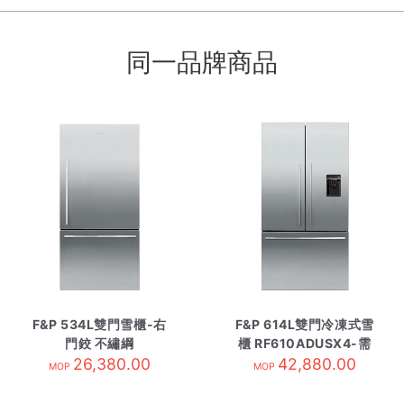
同一品牌商品
F&P 534L雙門雪櫃-右
F&P 614L雙門冷凍式雪
門鉸 不繡綱
櫃 RF610ADUSX4-需
RF522WDRX4 需訂貨
26,380.00
42,880.00
訂貨
MOP
MOP