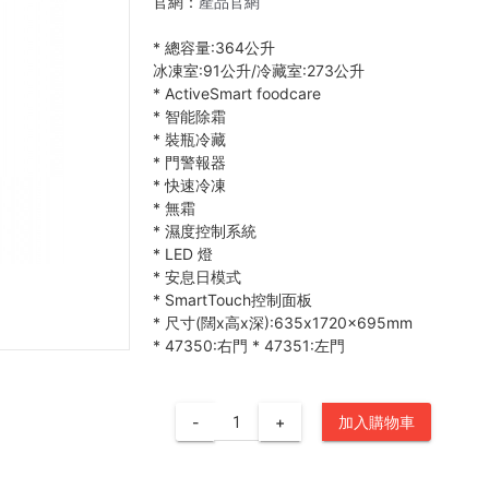
官網：
產品官網
*
總容量:364公升
冰凍室:91公升/冷藏室:273公升
*
ActiveSmart foodcare
*
智能除霜
*
裝瓶冷藏
*
門警報器
*
快速冷凍
*
無霜
*
濕度控制系統
*
LED 燈
*
安息日模式
*
SmartTouch控制面板
*
尺寸(闊x高x深):635x1720x695mm
*
47350:右門
*
47351:左門
-
+
加入購物車