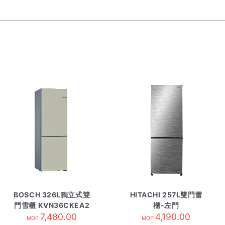
BOSCH 326L獨立式雙
HITACHI 257L雙門雪
門雪櫃 KVN36CKEA2
櫃-左門
7,480.00
香濱金
RB330P8HLBSL 不繡
4,190.00
MOP
MOP