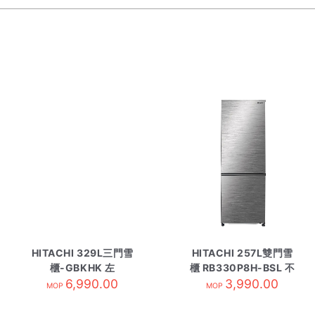
HITACHI 329L三門雪
HITACHI 257L雙門雪
櫃-GBKHK 左
櫃 RB330P8H-BSL 不
HR3N6404DAL 黑影
6,990.00
3,990.00
繡綱
MOP
MOP
玻璃