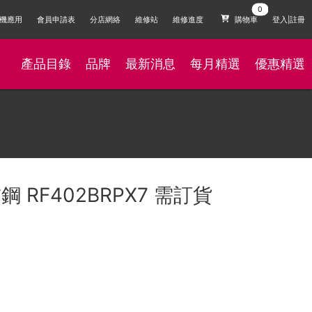
機應用
會員申請表
分店網絡
維修站
維修進度
購物車
登入|註冊
產品目錄
品牌
最新消息
每月精選
優惠精選
鋼 RF402BRPX7 需訂貨