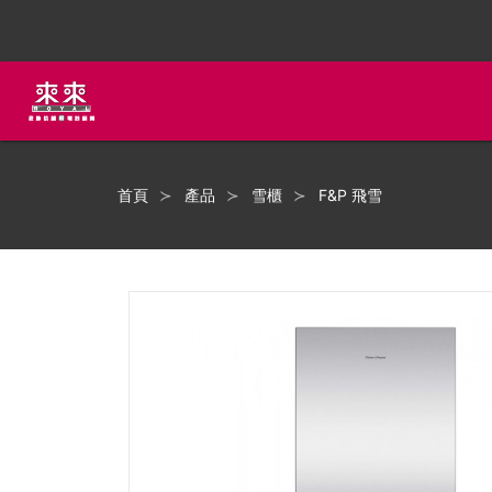
首頁
產品
雪櫃
F&P 飛雪