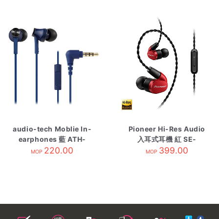
audio-tech Moblie In-
Pioneer Hi-Res Audio
earphones 藍 ATH-
入耳式耳機 紅 SE-
CK350is BL
220.00
CH5TR
399.00
MOP
MOP