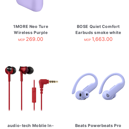
1MORE Neo Ture
BOSE Quiet Comfort
Wireless Purple
Earbuds smoke white
269.00
1,663.00
MOP
MOP
audio-tech Moblie In-
Beats Powerbeats Pro