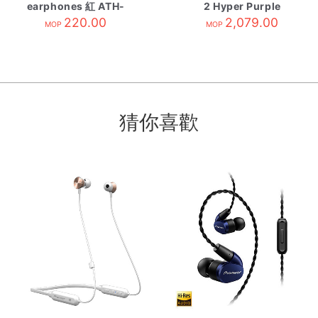
earphones 紅 ATH-
2 Hyper Purple
CK350is RD
220.00
2,079.00
MOP
MOP
猜你喜歡