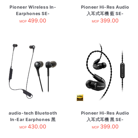
Pioneer Wireless In-
Pioneer Hi-Res Audio
Earphones SE-
入耳式耳機 藍 SE-
QL7BTP 粉
499.00
CH5TL
399.00
MOP
MOP
audio-tech Bluetooth
Pioneer Hi-Res Audio
In-Ear Earphones 黑
入耳式耳機 黑 SE-
ATH-CK200BT BK
430.00
CH5TK
399.00
MOP
MOP