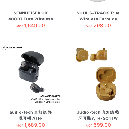
SENNHEISER CX
SOUL S-TRACK True
400BT Ture Wireless
Wireless Earbuds
自攜HK原廠保養 Black
1,649.00
Pearl White
298.00
MOP
MOP
audio-tech 真無線 降
audio-tech 真無線 藍
噪耳機 ATH-
牙耳機 ATH-SQ1TW
ANC300TW 黑
1,689.00
MU 芥末黃
699.00
MOP
MOP