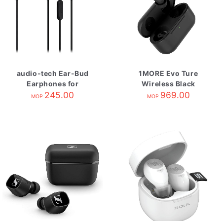
audio-tech Ear-Bud
1MORE Evo Ture
Earphones for
Wireless Black
Smartphone 黑 ATH-
245.00
969.00
MOP
MOP
C200IS BK