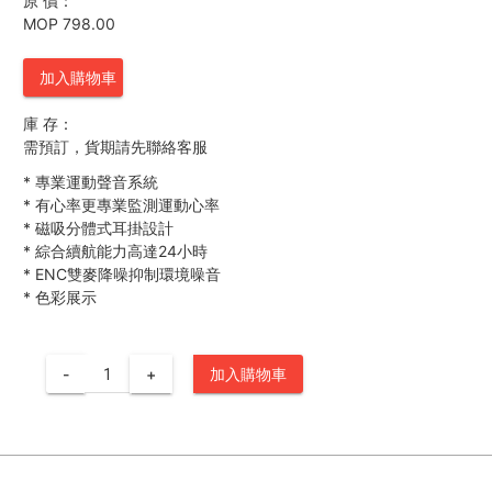
原 價：
MOP 798.00
加入購物車
庫 存：
需預訂，貨期請先聯絡客服
*
專業運動聲音系統
*
有心率更專業監測運動心率
*
磁吸分體式耳掛設計
*
綜合續航能力高達24小時
*
ENC雙麥降噪抑制環境噪音
*
色彩展示
-
+
加入購物車