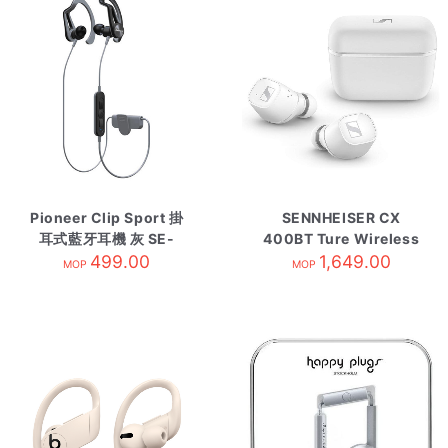
Pioneer Clip Sport 掛
SENNHEISER CX
耳式藍牙耳機 灰 SE-
400BT Ture Wireless
E7BTH
499.00
自攜HK原廠保養 White
1,649.00
MOP
MOP