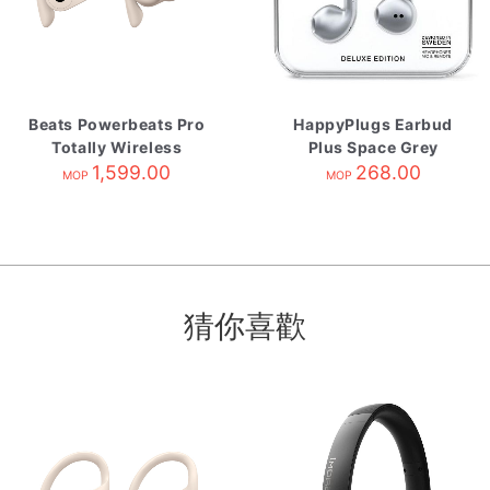
Beats Powerbeats Pro
HappyPlugs Earbud
Totally Wireless
Plus Space Grey
Earphones Ivory
1,599.00
268.00
MOP
MOP
猜你喜歡