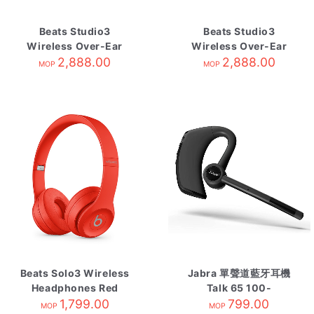
Beats Studio3
Beats Studio3
Wireless Over-Ear
Wireless Over-Ear
Headphones Blue
2,888.00
Headphone Defiant
2,888.00
MOP
MOP
Black-Red
Beats Solo3 Wireless
Jabra 單聲道藍牙耳機
Headphones Red
Talk 65 100-
1,799.00
98230000-40
799.00
MOP
MOP