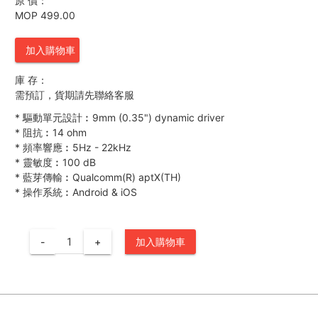
原 價：
MOP 499.00
加入購物車
庫 存：
需預訂，貨期請先聯絡客服
*
驅動單元設計︰9mm (0.35") dynamic driver
*
阻抗︰14 ohm
*
頻率響應︰5Hz - 22kHz
*
靈敏度︰100 dB
*
藍芽傳輸︰Qualcomm(R) aptX(TH)
*
操作系統︰Android & iOS
-
+
加入購物車