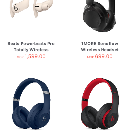
Beats Powerbeats Pro
1MORE Sonoflow
Totally Wireless
Wireless Headset
Earphones Ivory
1,599.00
Black 需退回供應商
699.00
MOP
MOP