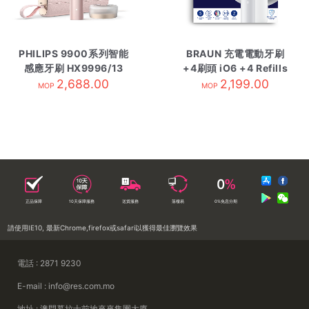
PHILIPS 9900系列智能
BRAUN 充電電動牙刷
感應牙刷 HX9996/13
+4刷頭 iO6 +4 Refills
2,688.00
櫻花粉
2,199.00
極簡灰
MOP
MOP
正品保障
10天保障服務
送貨服務
落樓易
0%免息分期
請使用IE10, 最新Chrome,firefox或safari以獲得最佳瀏覽效果
電話 : 2871 9230
E-mail : info@res.com.mo
地址 : 澳門慕拉士前地來來集團大廈