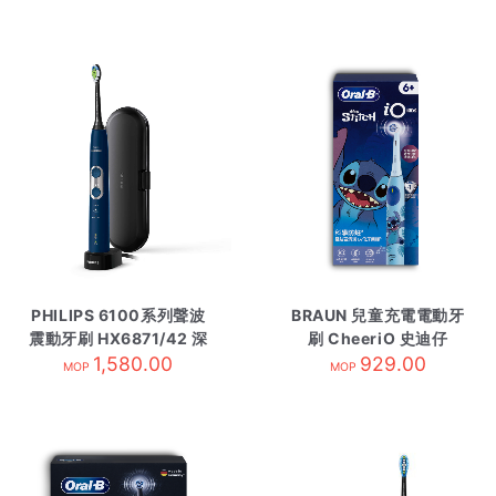
PHILIPS 6100系列聲波
BRAUN 兒童充電電動牙
震動牙刷 HX6871/42 深
刷 CheeriO 史迪仔
1,580.00
藍色
929.00
MOP
MOP