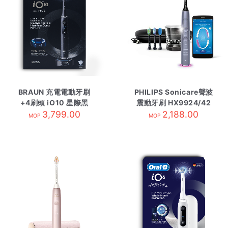
BRAUN 充電電動牙刷
PHILIPS Sonicare聲波
+4刷頭 iO10 星際黑
震動牙刷 HX9924/42
3,799.00
2,188.00
灰色
MOP
MOP