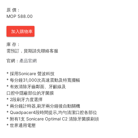
原 價：
MOP 588.00
加入購物車
庫 存：
需預訂，貨期請先聯絡客服
官網：
產品官網
*
採用Sonicare 聲波科技
*
每分鐘31,000次高速震動及特寬擺幅
*
有效清除牙齒鄰面、牙齦線及
口腔中隱蔽部位的牙菌膜
*
2段刷牙力度選擇
*
兩分鐘計時器,刷牙兩分鐘後自動關機
*
Quadpacer4段時間提示,均勻清潔口腔各部位
*
附有1支 Sonicare Optimal C2 清除牙菌膜刷頭
*
世界通用電壓