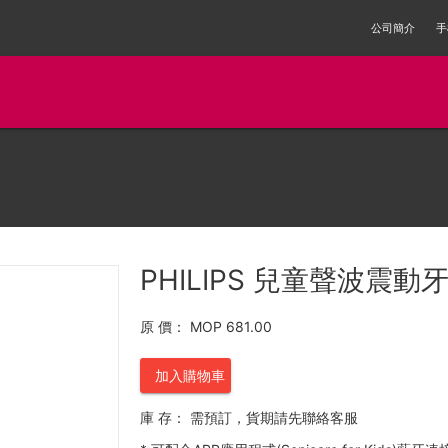
公司簡介
手
PHILIPS 兒童聲波震動牙刷
原 價：
MOP 681.00
加入購物車
庫 存：
需預訂，貨期請先聯絡客服