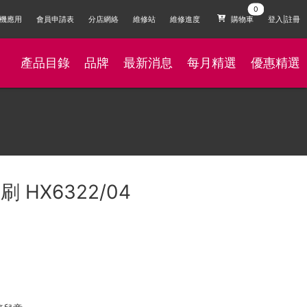
機應用
會員申請表
分店網絡
維修站
維修進度
購物車
登入|註冊
產品目錄
品牌
最新消息
每月精選
優惠精選
 HX6322/04