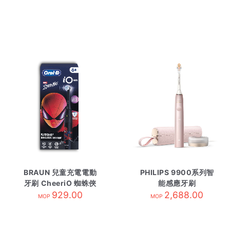
BRAUN 兒童充電電動
PHILIPS 9900系列智
牙刷 CheeriO 蜘蛛俠
能感應牙刷
929.00
HX9996/13 櫻花粉
2,688.00
MOP
MOP