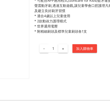
*
可配合APP應用程式(Sonicare for Kids)藍牙
聲震動牙刷,透過互動遊戲,讓兒童學會口腔護理凡
及建立良好刷牙習慣
*
適合4歲以上兒童使用
*
2款動叔力護理模式
*
世界通用電壓
*
附精細刷頭及標準兒童刷頭各1支
-
+
加入購物車