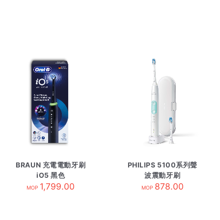
BRAUN 充電電動牙刷
PHILIPS 5100系列聲
iO5 黑色
波震動牙刷
1,799.00
HX6857/20 白色
878.00
MOP
MOP