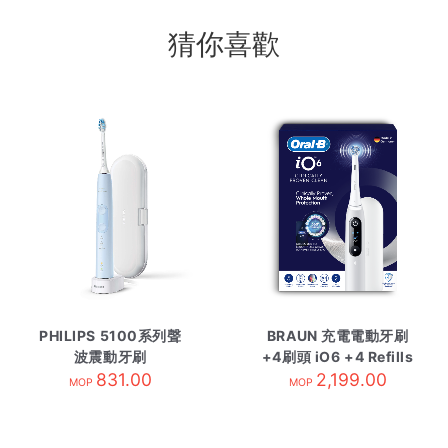
猜你喜歡
PHILIPS 5100系列聲
BRAUN 充電電動牙刷
波震動牙刷
+4刷頭 iO6 +4 Refills
HX6853/12 粉藍色
831.00
2,199.00
極簡灰
MOP
MOP