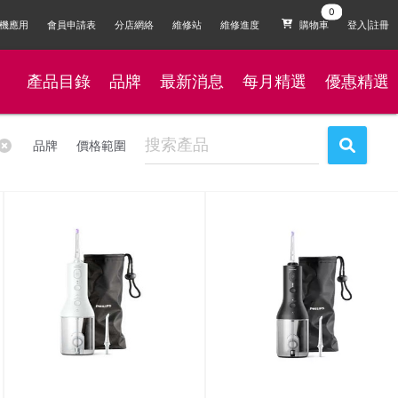
機應用
會員申請表
分店網絡
維修站
維修進度
購物車
登入|註冊
產品目錄
品牌
最新消息
每月精選
優惠精選
品牌
價格範圍