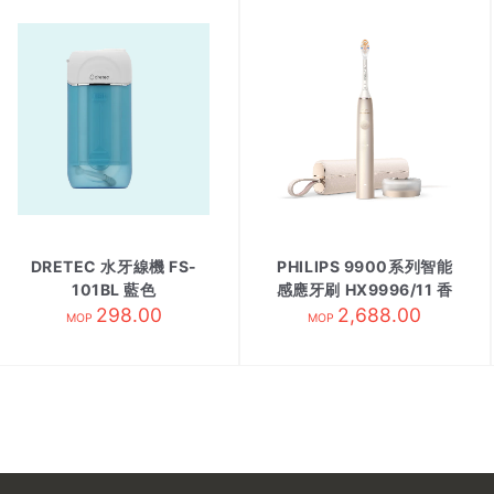
DRETEC 水牙線機 FS-
PHILIPS 9900系列智能
101BL 藍色
感應牙刷 HX9996/11 香
298.00
2,688.00
濱金
MOP
MOP