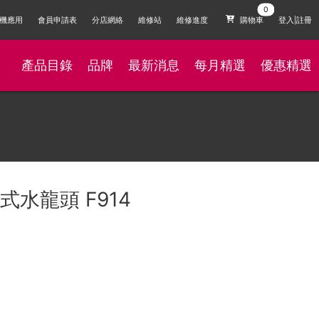
機應用
會員申請表
分店網絡
維修站
維修進度
購物車
登入|註冊
產品目錄
品牌
最新消息
每月精選
優惠精選
合式水龍頭 F914