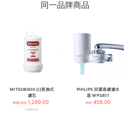
同一品牌商品
MITSUBISHI [i]更換式
PHILIPS 四重過濾濾水
濾芯
器 WP3811
UZC2000E/EUC2000
1,299.00
458.00
特價 MOP
MOP
1,480.00