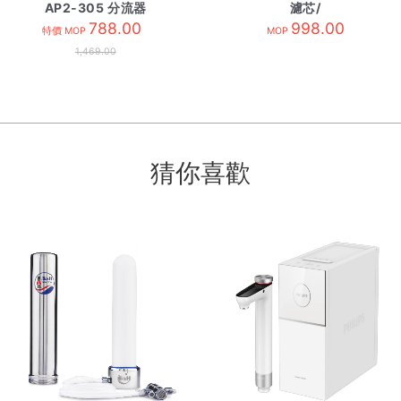
AP2-305 分流器
濾芯/
788.00
適:ADD6920,6921,6922
998.00
特價 MOP
MOP
ADD583
1,469.00
猜你喜歡