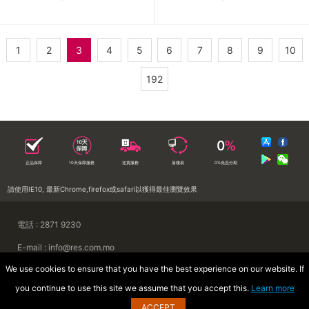
1
2
3
4
5
6
7
8
9
10
192
正品保障
10天保障服務
送貨服務
落樓易
0%免息分期
請使用IE10, 最新Chrome,firefox或safari以獲得最佳瀏覽效果
電話 : 2871 9230
E-mail : info@res.com.mo
We use cookies to ensure that you have the best experience on our website. If
地址 : 澳門慕拉士前地來來集團大廈
you continue to use this site we assume that you accept this.
Learn more
Copyright © 2026 澳門來來電器廣場
ACCEPT