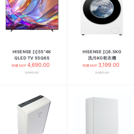
HISENSE [i]55"4K
HISENSE [i]8.5KG
QLED TV 55Q6S
洗/5KG乾衣機
4,690.00
WD3I8545VWF
3,199.00
特價 MOP
特價 MOP
5,690.00
3,590.00