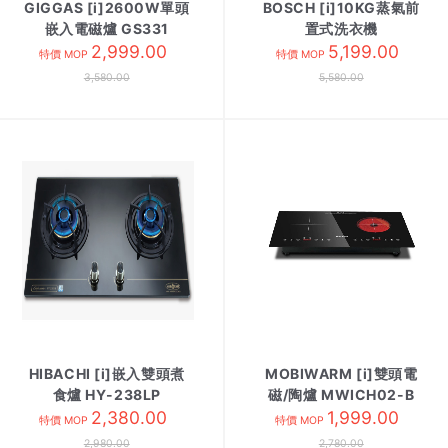
GIGGAS [i]2600W單頭
BOSCH [i]10KG蒸氣前
嵌入電磁爐 GS331
置式洗衣機
SCHOTT
2,999.00
WHE25300HK 白色
5,199.00
特價 MOP
特價 MOP
3,580.00
5,580.00
HIBACHI [i]嵌入雙頭煮
MOBIWARM [i]雙頭電
食爐 HY-238LP
磁/陶爐 MWICH02-B
2,380.00
1,999.00
特價 MOP
特價 MOP
2,980.00
2,780.00