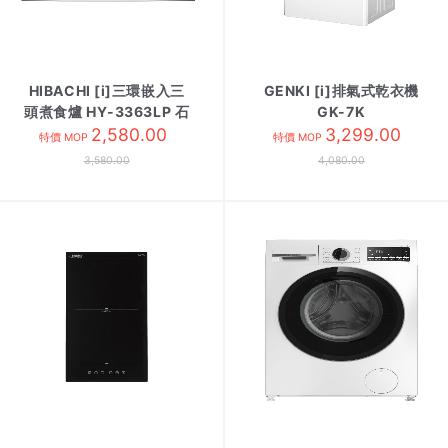
HIBACHI [i]三環嵌入三
GENKI [i]排氣式乾衣機
頭煮食爐 HY-3363LP 石
GK-7K
2,580.00
油氣
3,299.00
特價 MOP
特價 MOP
3,580.00
4,080.00