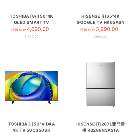
TOSHIBA [8/i]50"4K
HISENSE [i]65"4K
QLED SMART TV
GOOGLE TV HK65A6N
50M450SK
4,690.00
3,990.00
特價 MOP
特價 MOP
6,990.00
7,990.00
TOSHIBA [i]50"VIDAA
HISENSE [i]287L雙門雪
4K TV 50C350SK
櫃 RB286N3AS1A