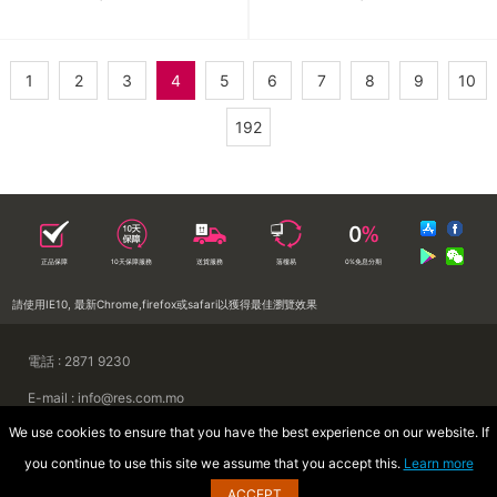
1
2
3
4
5
6
7
8
9
10
192
正品保障
10天保障服務
送貨服務
落樓易
0%免息分期
請使用IE10, 最新Chrome,firefox或safari以獲得最佳瀏覽效果
電話 : 2871 9230
E-mail : info@res.com.mo
We use cookies to ensure that you have the best experience on our website. If
地址 : 澳門慕拉士前地來來集團大廈
you continue to use this site we assume that you accept this.
Learn more
Copyright © 2026 澳門來來電器廣場
ACCEPT