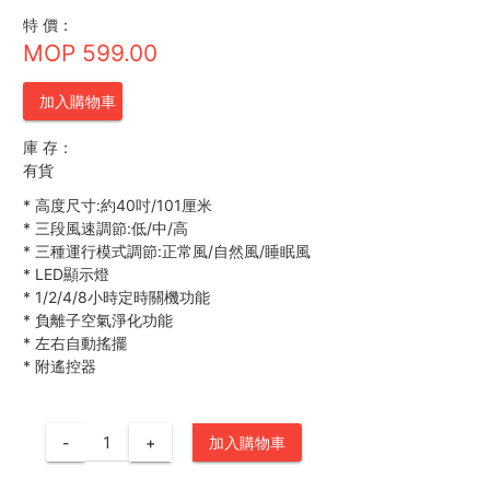
特 價：
MOP 599.00
加入購物車
庫 存：
有貨
*
高度尺寸:約40吋/101厘米
*
三段風速調節:低/中/高
*
三種運行模式調節:正常風/自然風/睡眠風
*
LED顯示燈
*
1/2/4/8小時定時關機功能
*
負離子空氣淨化功能
*
左右自動搖擺
*
附遙控器
-
+
加入購物車