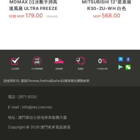
MOMAX [i]冰敷手持高
MITSUBISHI 12"星座扇
速風扇 ULTRA FREEZE
R30-ZU-WH 白色
179.00
藍色
568.00
特價 MOP
199.00
MOP
正品保障
10天保障服務
送貨服務
落樓易
0%免息分期
請使用IE10, 最新Chrome,firefox或safari以獲得最佳瀏覽效果
電話 : 2871 9230
E-mail : info@res.com.mo
地址 : 澳門慕拉士前地來來集團大廈
Copyright © 2026 澳門來來電器廣場