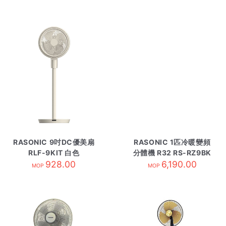
RASONIC 9吋DC優美扇
RASONIC 1匹冷暖變頻
RLF-9KIT 白色
分體機 R32 RS-RZ9BK
928.00
6,190.00
外
MOP
MOP