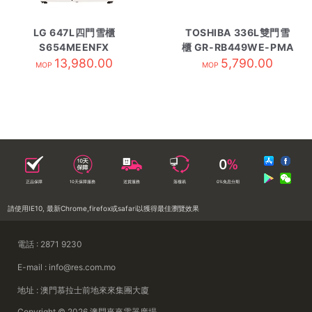
LG 647L四門雪櫃
TOSHIBA 336L雙門雪
S654MEENFX
櫃 GR-RB449WE-PMA
13,980.00
5,790.00
MOP
MOP
正品保障
10天保障服務
送貨服務
落樓易
0%免息分期
請使用IE10, 最新Chrome,firefox或safari以獲得最佳瀏覽效果
電話 : 2871 9230
E-mail : info@res.com.mo
地址 : 澳門慕拉士前地來來集團大廈
Copyright © 2026 澳門來來電器廣場