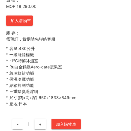
原 價：
MOP 18,290.00
加入購物車
庫 存：
需預訂，貨期請先聯絡客服
*
容量:480公升
*
一級能源標籤
*
-1℃特鮮冰溫室
*
Ru白金觸媒Aero-care蔬果室
*
急凍鮮封功能
*
保濕冷藏功能
*
結箱抑制功能
*
三重除臭過濾網
*
尺寸(闊x高x深):650x1833x649mm
*
產地:日本
-
+
加入購物車