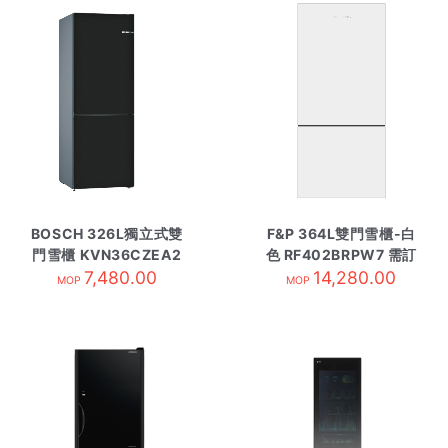
BOSCH 326L獨立式雙
F&P 364L雙門雪櫃-白
門雪櫃 KVN36CZEA2
色 RF402BRPW7 需訂
7,480.00
時尚黑
14,280.00
貨
MOP
MOP