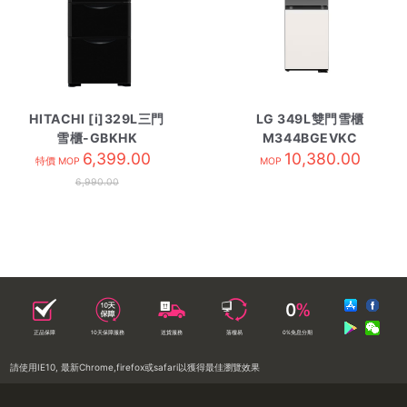
HITACHI [i]329L三門
LG 349L雙門雪櫃
雪櫃-GBKHK
M344BGEVKC
HR3N6404DA 黑影玻璃
6,399.00
10,380.00
特價 MOP
MOP
6,990.00
正品保障
10天保障服務
送貨服務
落樓易
0%免息分期
請使用IE10, 最新Chrome,firefox或safari以獲得最佳瀏覽效果