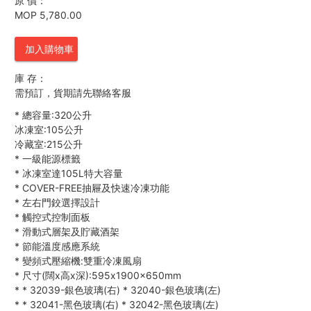
原 價：
MOP 5,780.00
加入購物車
庫 存：
需預訂，貨期請先聯絡客服
*
總容量:320公升
冰凍室:105公升
冷藏室:215公升
*
一級能源標籤
*
冰凍室達105L特大容量
*
COVER-FREE抽屜及快速冷凍功能
*
左右門鉸選擇設計
*
觸控式控制面板
*
滑動式層架及貯藏酒架
*
節能溫度感應系統
*
變頻式壓縮機:雙重冷凍風扇
*
尺寸(闊x高x深):595x1900x650mm
*
*
32039-銀色玻璃(右)
*
32040-銀色玻璃(左)
*
*
32041-黑色玻璃(右)
*
32042-黑色玻璃(左)