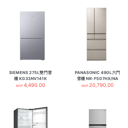
SIEMENS 275L雙門雪
PANASONIC 490L六門
櫃 KG33NV141K
雪櫃 NR-F507HX/NA
4,490.00
20,790.00
香濱金
MOP
MOP