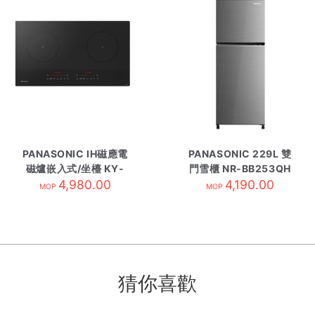
PANASONIC IH磁應電
PANASONIC 229L 雙
磁爐嵌入式/坐檯 KY-
門雪櫃 NR-BB253QH
H1WZ70
4,980.00
4,190.00
銀色
MOP
MOP
猜你喜歡