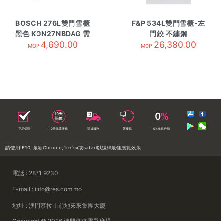
BOSCH 276L雙門雪櫃
F&P 534L雙門雪櫃-左
黑色 KGN27NBDAG 需
門鉸 不鏽鋼
4,690.00
訂貨
RF522WDLX4 需訂貨
26,380.00
MOP
MOP
正品保障
10天保障服務
送貨服務
落樓易
0%免息分期
請使用IE10, 最新Chrome,firefox或safari以獲得最佳瀏覽效果
電話 : 2871 9230
E-mail : info@res.com.mo
地址 : 澳門慕拉士前地來來集團大廈
Copyright © 2026 澳門來來電器廣場