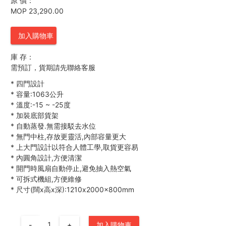
原 價：
MOP 23,290.00
加入購物車
庫 存：
需預訂，貨期請先聯絡客服
*
四門設計
*
容量:1063公升
*
溫度:-15 ~ -25度
*
加裝底部貨架
*
自動蒸發.無需接駁去水位
*
無門中柱,存放更靈活,內部容量更大
*
上大門設計以符合人體工學,取貨更容易
*
內圓角設計,方便清潔
*
開門時風扇自動停止,避免抽入熱空氣
*
可拆式機組,方便維修
*
尺寸(闊x高x深):1210x2000x800mm
-
+
加入購物車