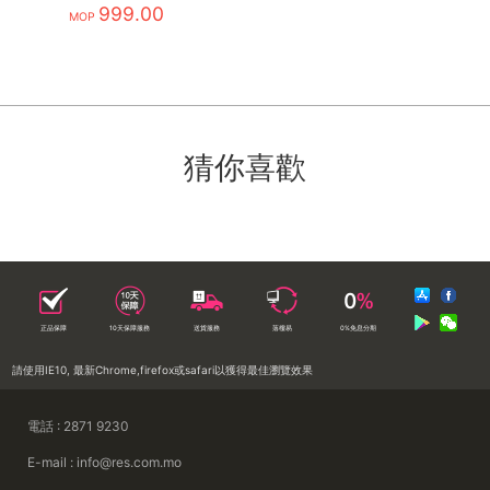
Display
999.00
MOP
猜你喜歡
正品保障
10天保障服務
送貨服務
落樓易
0%免息分期
請使用IE10, 最新Chrome,firefox或safari以獲得最佳瀏覽效果
電話 : 2871 9230
E-mail : info@res.com.mo