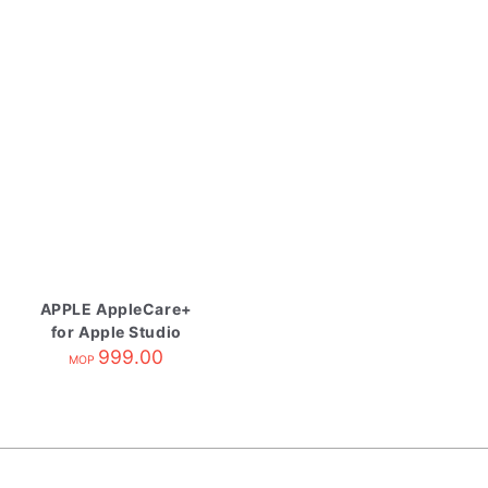
APPLE AppleCare+
for Apple Studio
Display
999.00
MOP