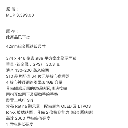
原 價：
MOP 3,399.00
庫 存：
此產品已下架
42mm鋁金屬錶殼尺寸
374 x 446 像素;989 平方毫米顯示面積
重量 (鋁金屬，GPS)：30.3 克
適合 130–200 毫米腕圍
S10 晶片配備 64 位元雙核心處理器
4 核心神經網絡引擎;64GB 容量
具備觸感反應的數碼錶冠,側邊按鈕
兩指互點兩下及擺動手腕手勢
裝置上執行 Siri
常亮 Retina 顯示器，配備廣角 OLED 及 LTPO3
Ion-X 玻璃錶面，具備 2 倍抗刮能力 (鋁金屬錶殼)
高達 2000 尼特峰值亮度
1 尼特最低亮度