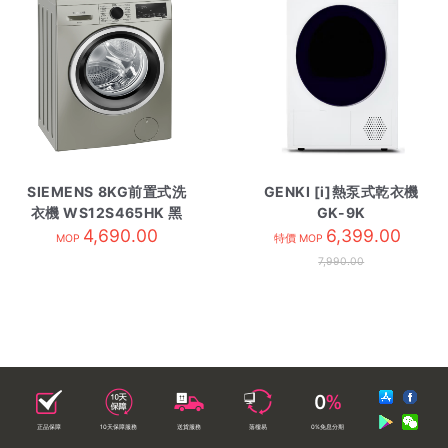
SIEMENS 8KG前置式洗
GENKI [i]熱泵式乾衣機
衣機 WS12S465HK 黑
GK-9K
4,690.00
色
6,399.00
MOP
特價 MOP
7,990.00
正品保障
10天保障服務
送貨服務
落樓易
0%免息分期