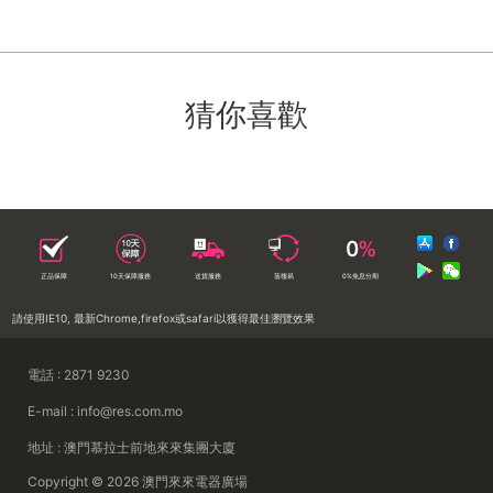
猜你喜歡
正品保障
10天保障服務
送貨服務
落樓易
0%免息分期
請使用IE10, 最新Chrome,firefox或safari以獲得最佳瀏覽效果
電話 : 2871 9230
E-mail : info@res.com.mo
地址 : 澳門慕拉士前地來來集團大廈
Copyright © 2026 澳門來來電器廣場