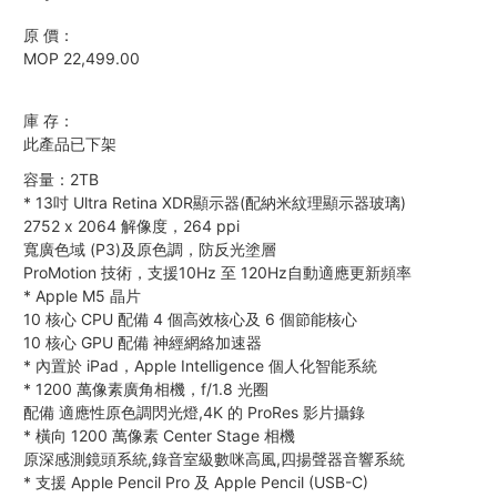
原 價：
MOP 22,499.00
庫 存：
此產品已下架
容量：2TB
*
13吋 Ultra Retina XDR顯示器(配納米紋理顯示器玻璃)
2752 x 2064 解像度，264 ppi
寬廣色域 (P3)及原色調，防反光塗層
ProMotion 技術，支援10Hz 至 120Hz自動適應更新頻率
*
Apple M5 晶片
10 核心 CPU 配備 4 個高效核心及 6 個節能核心
10 核心 GPU 配備 神經網絡加速器
*
內置於 iPad，Apple Intelligence 個人化智能系統
*
1200 萬像素廣角相機，f/1.8 光圈
配備 適應性原色調閃光燈,4K 的 ProRes 影片攝錄
*
橫向 1200 萬像素 Center Stage 相機
原深感測鏡頭系統,錄音室級數咪高風,四揚聲器音響系統
*
支援 Apple Pencil Pro 及 Apple Pencil (USB-C)