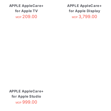
APPLE AppleCare+
APPLE AppleCare+
for Apple TV
for Apple Display
209.00
3,799.00
MOP
MOP
APPLE AppleCare+
for Apple Studio
Display
999.00
MOP