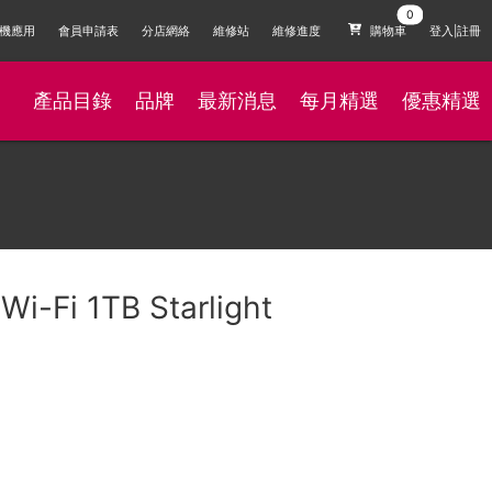
機應用
會員申請表
分店網絡
維修站
維修進度
購物車
登入|註冊
產品目錄
品牌
最新消息
每月精選
優惠精選
Wi-Fi 1TB Starlight