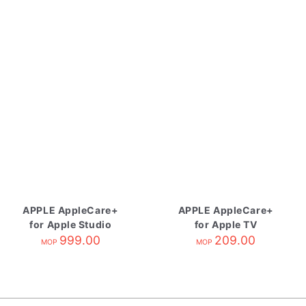
APPLE AppleCare+
APPLE AppleCare+
for Apple Studio
for Apple TV
Display
999.00
209.00
MOP
MOP