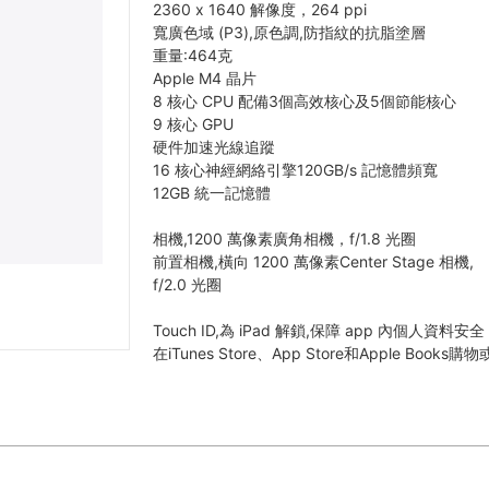
2360 x 1640 解像度，264 ppi
寬廣色域 (P3),原色調,防指紋的抗脂塗層
重量:464克
Apple M4 晶片
8 核心 CPU 配備3個高效核心及5個節能核心
9 核心 GPU
硬件加速光線追蹤
16 核心神經網絡引擎120GB/s 記憶體頻寬
12GB 統一記憶體
相機,1200 萬像素廣角相機，f/1.8 光圈
前置相機,橫向 1200 萬像素Center Stage 相機,
f/2.0 光圈
Touch ID,為 iPad 解鎖,保障 app 內個人資料安全
在iTunes Store、App Store和Apple Books購