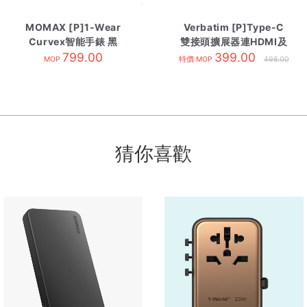
MOMAX [P]1-Wear
Verbatim [P]Type-C
Curvex智能手錶 黑
雙接頭擴展器連HDMI及
799.00
RJ45網線 [備Type-C
399.00
MOP
特價 MOP
498.00
PD] Grey
猜你喜歡