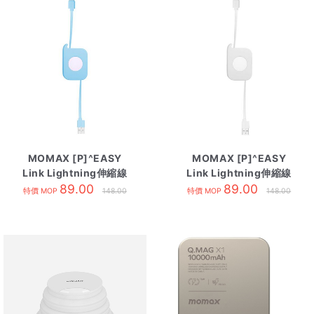
MOMAX [P]^EASY
MOMAX [P]^EASY
Link Lightning伸縮線
Link Lightning伸縮線
80cm 藍
89.00
80cm 白
89.00
特價 MOP
148.00
特價 MOP
148.00