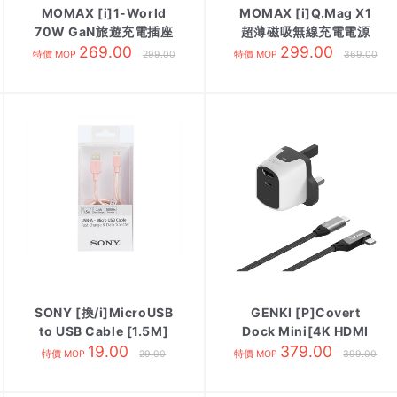
MOMAX [i]1-World
MOMAX [i]Q.Mag X1
70W GaN旅遊充電插座
超薄磁吸無線充電電源
269.00
黑
10000mAh 黑
299.00
特價 MOP
299.00
特價 MOP
369.00
SONY [換/i]MicroUSB
GENKI [P]Covert
to USB Cable [1.5M]
Dock Mini[4K HDMI
19.00
Pink
TV Docking & Type-C
379.00
特價 MOP
29.00
特價 MOP
399.00
Charging]