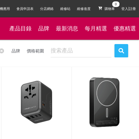
機應用
會員申請表
分店網絡
維修站
維修進度
購物車
登入|註冊
產品目錄
品牌
最新消息
每月精選
優惠精選
品牌
價格範圍