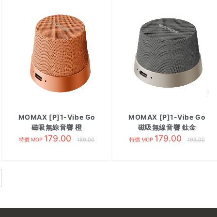
MOMAX [P]1-Vibe Go
MOMAX [P]1-Vibe Go
磁吸無線音響 橙
磁吸無線音響 鈦金
179.00
179.00
特價 MOP
199.00
特價 MOP
199.00