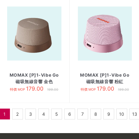
MOMAX [P]1-Vibe Go
MOMAX [P]1-Vibe Go
磁吸無線音響 金色
磁吸無線音響 粉紅
179.00
179.00
特價 MOP
199.00
特價 MOP
199.00
1
2
3
4
5
6
7
8
9
10
13