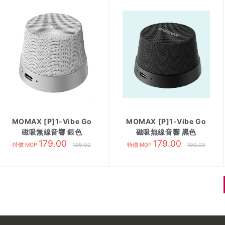
MOMAX [P]1-Vibe Go
MOMAX [P]1-Vibe Go
磁吸無線音響 銀色
磁吸無線音響 黑色
179.00
179.00
特價 MOP
199.00
特價 MOP
199.00