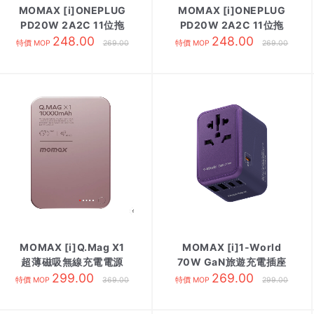
MOMAX [i]ONEPLUG
MOMAX [i]ONEPLUG
PD20W 2A2C 11位拖
PD20W 2A2C 11位拖
248.00
板 灰
248.00
板 白
特價 MOP
269.00
特價 MOP
269.00
MOMAX [i]Q.Mag X1
MOMAX [i]1-World
超薄磁吸無線充電電源
70W GaN旅遊充電插座
10000mAh 粉紅色
299.00
269.00
紫
特價 MOP
369.00
特價 MOP
299.00