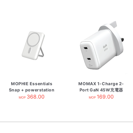
MOPHIE Essentials
MOMAX 1-Charge 2-
Snap + powerstation
Port GaN 45W充電器
10000mAh 磁吸電源連
368.00
169.00
白
MOP
MOP
支架 白