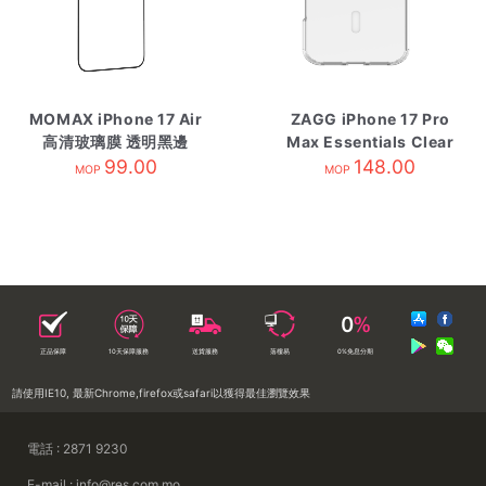
MOMAX iPhone 17 Air
ZAGG iPhone 17 Pro
高清玻璃膜 透明黑邊
Max Essentials Clear
99.00
Snap 磁吸保護殼 透明
148.00
MOP
MOP
正品保障
10天保障服務
送貨服務
落樓易
0%免息分期
請使用IE10, 最新Chrome,firefox或safari以獲得最佳瀏覽效果
電話 : 2871 9230
E-mail : info@res.com.mo