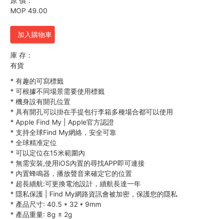
原 價：
MOP 49.00
加入購物車
庫 存：
有貨
*
有趣的可寫標籤
*
可根據不同場景需要使用標籤
*
機身設有開孔位置
*
具有開孔可以掛在手提包行李箱多種場合都可以使用
*
Apple Find My | Apple官方認證
*
支持全球Find My網絡，安全可靠
*
全球精准定位
*
可以定位在15米範圍內
*
無需安裝,使用iOS內置的尋找APP即可連接
*
內置蜂鳴器，播放聲音來確定它的位置
*
超長續航:可更換電池設計，續航長達一年
*
隱私保護 | Find My網路資訊會被加密，保護您的隱私
*
產品尺寸: 40.5
*
32
*
9mm
*
產品重量: 8g ± 2g