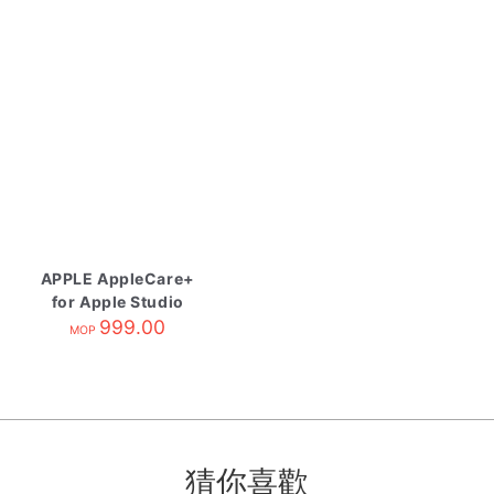
APPLE AppleCare+
for Apple Studio
Display
999.00
MOP
猜你喜歡