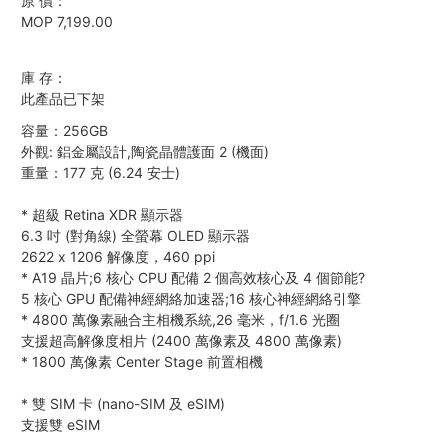
原 價：
MOP 7,199.00
庫 存：
此產品已下架
容量：256GB
外觀: 鋁金屬設計,陶瓷晶體護面 2 (機面)
重量：177 克 (6.24 安士)
*
超級 Retina XDR 顯示器
6.3 吋 (對角線) 全螢幕 OLED 顯示器
2622 x 1206 解像度，460 ppi
*
A19 晶片;6 核心 CPU 配備 2 個高效核心及 4 個節能?
5 核心 GPU 配備神經網絡加速器;16 核心神經網絡引擎
*
4800 萬像素融合主相機系統,26 毫米，f/1.6 光圈
支援超高解像度相片 (2400 萬像素及 4800 萬像素)
*
1800 萬像素 Center Stage 前置相機
*
雙 SIM 卡 (nano-SIM 及 eSIM)
支援雙 eSIM