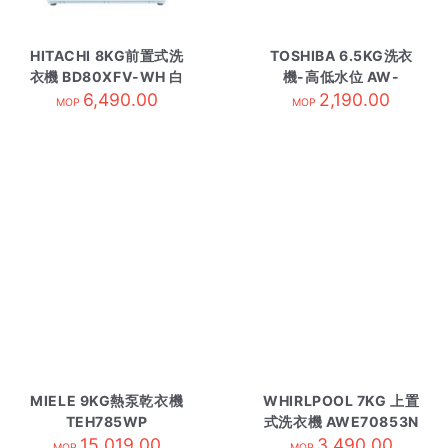
HITACHI 8KG前置式洗
TOSHIBA 6.5KG洗衣
衣機 BD80XFV-WH 白
機-高低水位 AW-
6,490.00
Q751APH
2,190.00
MOP
MOP
MIELE 9KG熱泵乾衣機
WHIRLPOOL 7KG 上置
TEH785WP
式洗衣機 AWE70853N
15,019.00
3,490.00
MOP
MOP