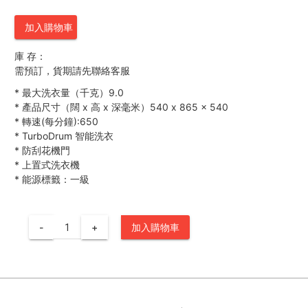
加入購物車
庫 存：
需預訂，貨期請先聯絡客服
*
最大洗衣量（千克）9.0
*
產品尺寸（闊 x 高 x 深毫米）540 x 865 x 540
*
轉速(每分鐘):650
*
TurboDrum 智能洗衣
*
防刮花機門
*
上置式洗衣機
*
能源標籤：一級
-
+
加入購物車