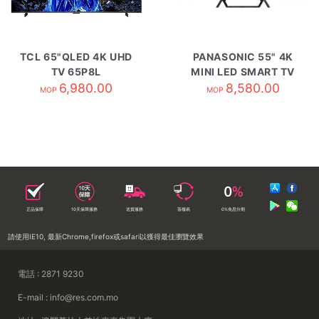
TCL 65"QLED 4K UHD
PANASONIC 55" 4K
TV 65P8L
MINI LED SMART TV
6,980.00
TV-55W95BGH
8,580.00
MOP
MOP
正品保障
10天保障服務
送貨服務
落樓易
0%免息分期
請使用IE10, 最新Chrome,firefox或safari以獲得最佳瀏覽效果
電話 : 2871 9230
E-mail : info@res.com.mo