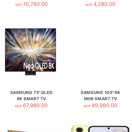
QA43LS01BAJXZK
10,780.00
QA32LS03CBJXZK
4,280.00
MOP
MOP
SAMSUNG 75"QLED
SAMSUNG 100"4K
8K SMART TV
MINI SMART TV
QA75QN800DJXZK
67,980.00
UA100M90HAJXZK
49,980.00
MOP
MOP