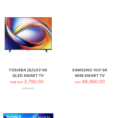
TOSHIBA [8/i]43"4K
SAMSUNG 100"4K
QLED SMART TV
MINI SMART TV
43M450SK
3,790.00
UA100M90HAJXZK
49,980.00
特價 MOP
MOP
5,990.00