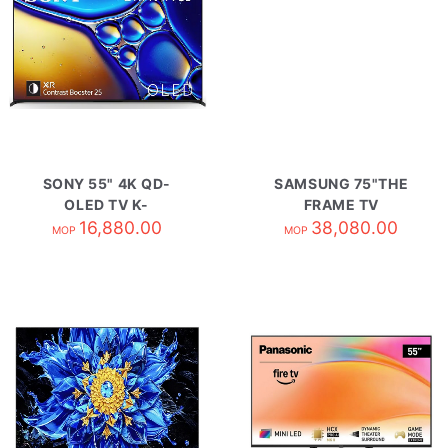
SONY 55" 4K QD-
SAMSUNG 75"THE
OLED TV K-
FRAME TV
55XR80M2
16,880.00
QA75LS03HWJXZK
38,080.00
MOP
MOP