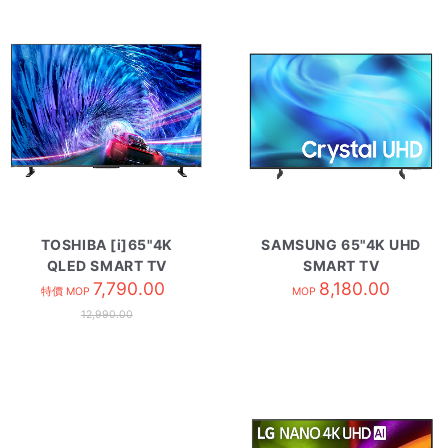
TOSHIBA [i]65"4K
SAMSUNG 65"4K UHD
QLED SMART TV
SMART TV
65Z670NK
7,790.00
UA65U8500HJXZK
8,180.00
特價 MOP
MOP
12,990.00