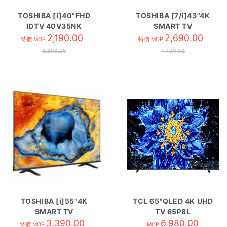
TOSHIBA [i]40"FHD
TOSHIBA [7/i]43"4K
IDTV 40V35NK
SMART TV
2,190.00
43C350NK
2,690.00
特價 MOP
特價 MOP
3,690.00
4,490.00
TOSHIBA [i]55"4K
TCL 65"QLED 4K UHD
SMART TV
TV 65P8L
55C350NK
3,390.00
6,980.00
特價 MOP
MOP