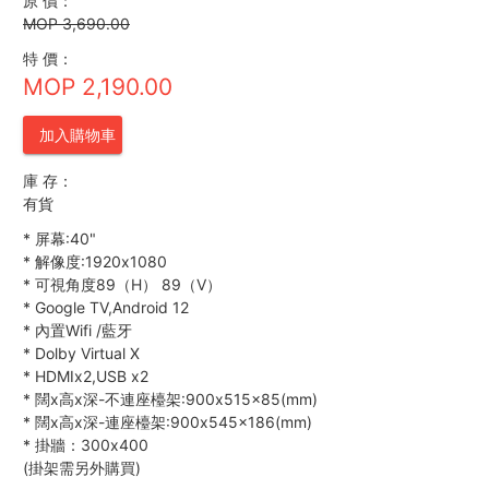
原 價：
MOP 3,690.00
特 價：
MOP 2,190.00
加入購物車
庫 存：
有貨
*
屏幕:40"
*
解像度:1920x1080
*
可視角度89（H） 89（V）
*
Google TV,Android 12
*
內置Wifi /藍牙
*
Dolby Virtual X
*
HDMIx2,USB x2
*
闊x高x深-不連座檯架:900x515x85(mm)
*
闊x高x深-連座檯架:900x545x186(mm)
*
掛牆：300x400
(掛架需另外購買)