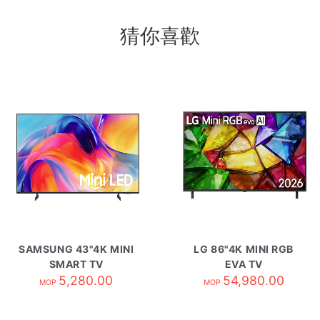
猜你喜歡
SAMSUNG 43"4K MINI
LG 86"4K MINI RGB
SMART TV
EVA TV
UA43M70HAJXZK
5,280.00
86MRG85BCA
54,980.00
MOP
MOP