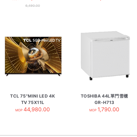
6,490.00
TCL 75"MINI LED 4K
TOSHIBA 44L單門雪櫃
TV 75X11L
GR-H713
44,980.00
1,790.00
MOP
MOP