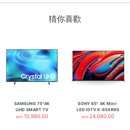
猜你喜歡
SAMSUNG 75"4K
SONY 65" 4K Mini-
UHD SMART TV
LED IDTV K-65XR90
UA75U8500HJXZK
10,980.00
24,080.00
MOP
MOP