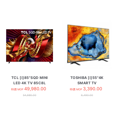
TCL [i]85"SQD MINI
TOSHIBA [i]55"4K
LED 4K TV 85C8L
SMART TV
49,980.00
55C350NK
3,390.00
特價 MOP
特價 MOP
54,980.00
6,490.00