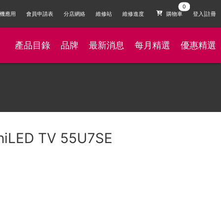
機應用
會員申請表
分店網絡
維修站
維修進度
購物車
登入|註冊
產品目錄
品牌
最新消息
每月精選
優惠精選
iniLED TV 55U7SE