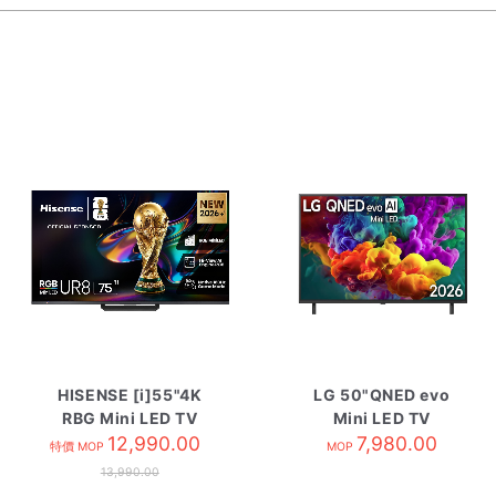
HISENSE [i]55"4K
LG 50"QNED evo
RBG Mini LED TV
Mini LED TV
55UR8S
12,990.00
50QNED85BCA
7,980.00
特價 MOP
MOP
13,990.00