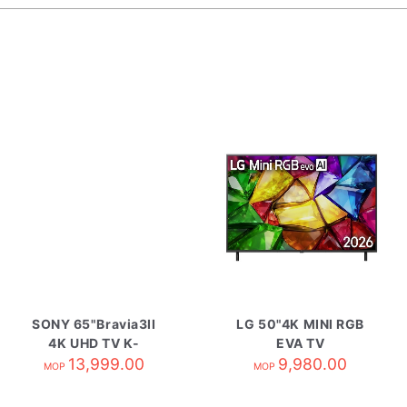
SONY 65"Bravia3II
LG 50"4K MINI RGB
4K UHD TV K-
EVA TV
65XR30M2
13,999.00
50MRG85BCA
9,980.00
MOP
MOP