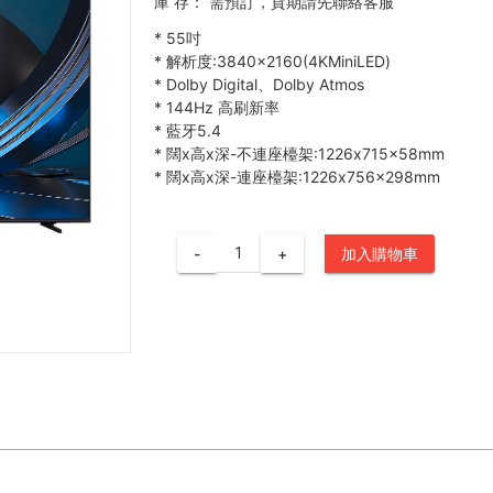
庫 存：
需預訂，貨期請先聯絡客服
*
55吋
*
解析度:3840×2160(4KMiniLED)
*
Dolby Digital、Dolby Atmos
*
144Hz 高刷新率
*
藍牙5.4
*
闊x高x深-不連座檯架:1226x715x58mm
*
闊x高x深-連座檯架:1226x756x298mm
-
+
加入購物車