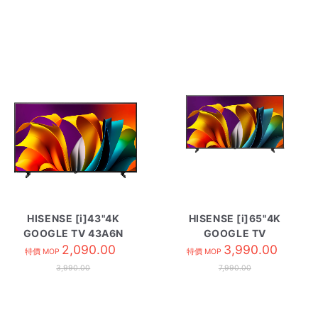
HISENSE [i]43"4K
HISENSE [i]65"4K
GOOGLE TV 43A6N
GOOGLE TV
2,090.00
HK65A6N
3,990.00
特價 MOP
特價 MOP
3,990.00
7,990.00