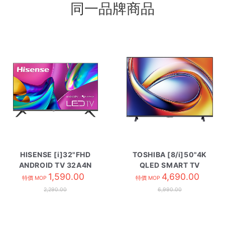
同一品牌商品
HISENSE [i]32"FHD
TOSHIBA [8/i]50"4K
ANDROID TV 32A4N
QLED SMART TV
1,590.00
50M450SK
4,690.00
特價 MOP
特價 MOP
2,290.00
6,990.00