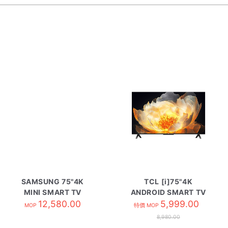
SAMSUNG 75"4K
TCL [i]75"4K
MINI SMART TV
ANDROID SMART TV
UA75M80HAJXZK
12,580.00
75V6C
5,999.00
MOP
特價 MOP
8,980.00