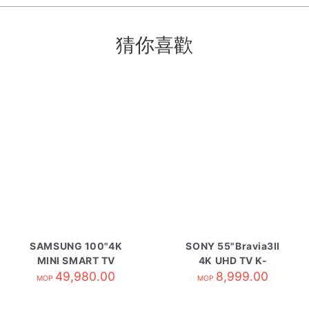
猜你喜歡
SAMSUNG 100"4K
SONY 55"Bravia3II
MINI SMART TV
4K UHD TV K-
UA100M90HAJXZK
49,980.00
55XR30M2
8,999.00
MOP
MOP