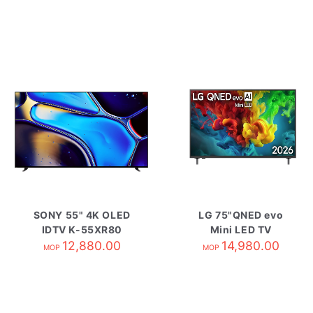
SONY 55" 4K OLED
LG 75"QNED evo
IDTV K-55XR80
Mini LED TV
12,880.00
75QNED82BCA
14,980.00
MOP
MOP