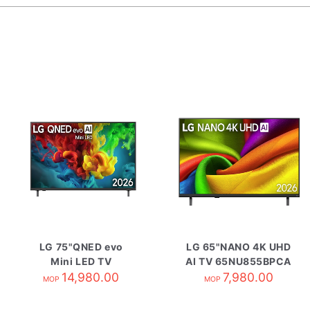
LG 75"QNED evo
LG 65"NANO 4K UHD
Mini LED TV
AI TV 65NU855BPCA
75QNED82BCA
14,980.00
7,980.00
MOP
MOP