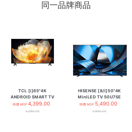
同一品牌商品
TCL [i]65"4K
HISENSE [8/i]50"4K
ANDROID SMART TV
MiniLED TV 50U7SE
65V6C
4,399.00
5,490.00
特價 MOP
特價 MOP
6,980.00
5,990.00