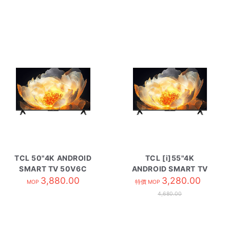
TCL 50"4K ANDROID
TCL [i]55"4K
SMART TV 50V6C
ANDROID SMART TV
3,880.00
55V6C
3,280.00
MOP
特價 MOP
4,680.00