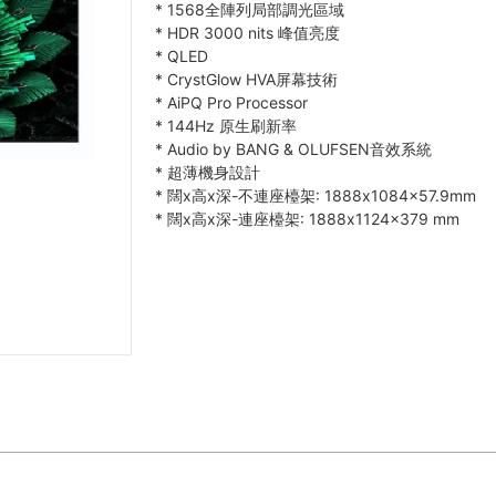
*
1568全陣列局部調光區域
*
HDR 3000 nits 峰值亮度
*
QLED
*
CrystGlow HVA屏幕技術
*
AiPQ Pro Processor
*
144Hz 原生刷新率
*
Audio by BANG & OLUFSEN音效系統
*
超薄機身設計
*
闊x高x深-不連座檯架: 1888x1084x57.9mm
*
闊x高x深-連座檯架: 1888x1124x379 mm