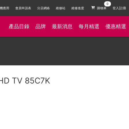
機應用
會員申請表
分店網絡
維修站
維修進度
購物車
登入|註冊
產品目錄
品牌
最新消息
每月精選
優惠精選
UHD TV 85C7K