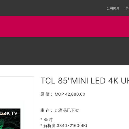
公司簡介
手
TCL 85"MINI LED 4K 
原 價：
MOP 42,880.00
庫 存：
此產品已下架
*
85吋
*
解析度:3840×2160(4K)