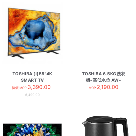
TOSHIBA [i]55"4K
TOSHIBA 6.5KG洗衣
SMART TV
機-高低水位 AW-
55C350NK
3,390.00
Q751APH
2,190.00
特價 MOP
MOP
6,490.00