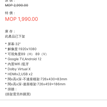
原 價：
MOP 2,990.00
特 價：
MOP 1,990.00
庫 存：
此產品已下架
*
屏幕:32"
*
解像度:1920x1080
*
可視角度89（H） 89（V）
*
Google TV,Android 12
*
內置Wifi /藍牙
*
Dolby Virtual X
*
HDMIx2,USB x2
*
闊x高x深-不連座檯架:726x430x83mm
*
闊x高x深-連座檯架:726x459x186mm
*
掛牆：
(掛架需另外購買)