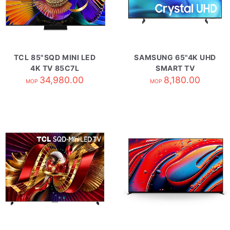
TCL 85"SQD MINI LED
SAMSUNG 65"4K UHD
4K TV 85C7L
SMART TV
34,980.00
UA65U8500HJXZK
8,180.00
MOP
MOP