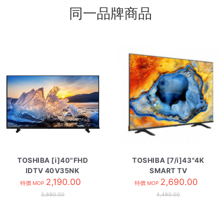
同一品牌商品
TOSHIBA [i]40"FHD
TOSHIBA [7/i]43"4K
IDTV 40V35NK
SMART TV
2,190.00
43C350NK
2,690.00
特價 MOP
特價 MOP
3,690.00
4,490.00