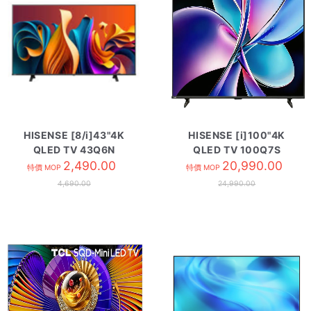
HISENSE [8/i]43"4K
HISENSE [i]100"4K
QLED TV 43Q6N
QLED TV 100Q7S
2,490.00
20,990.00
特價 MOP
特價 MOP
4,690.00
24,990.00