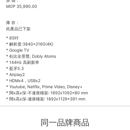
原 價：
MOP 35,990.00
庫 存：
此產品已下架
*
85吋
*
解析度:3840×2160(4K)
*
Google TV
*
杜比全景聲, Dobly Atoms
*
144Hz 高刷新率
*
藍牙5.3
*
Airplay2
*
HDMx4，USBx2
*
Youtube, Netflix, Prime Video, Disney+
*
闊x高x深-不連座檯架: 1892x1092x80 mm
*
闊x高x深-連座檯架: 1892x1129x391 mm
同一品牌商品