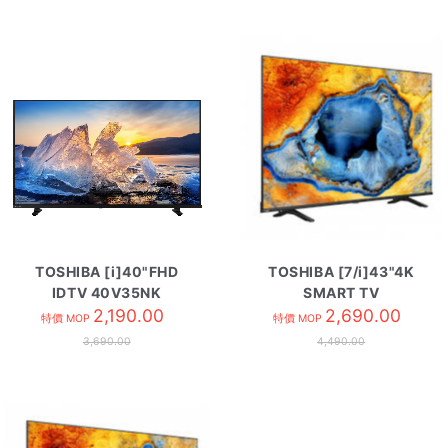
TOSHIBA [i]40"FHD
TOSHIBA [7/i]43"4K
IDTV 40V35NK
SMART TV
2,190.00
43C350NK
2,690.00
特價 MOP
特價 MOP
3,690.00
4,490.00