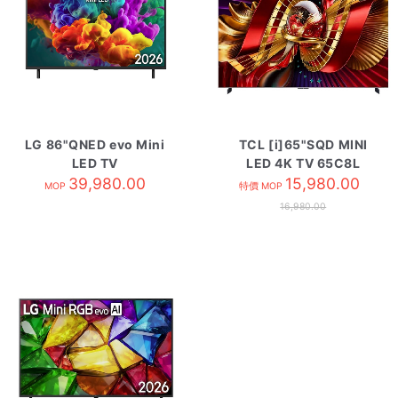
LG 86"QNED evo Mini
TCL [i]65"SQD MINI
LED TV
LED 4K TV 65C8L
86QNED85BCA
39,980.00
15,980.00
MOP
特價 MOP
16,980.00