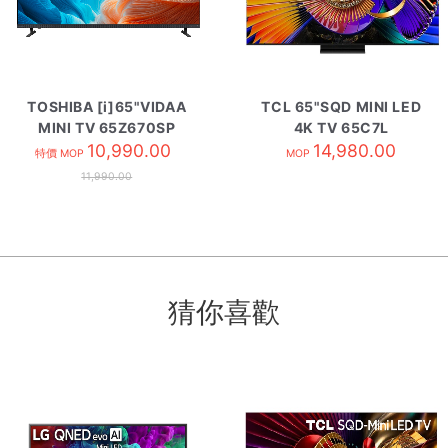
TOSHIBA [i]65"VIDAA
TCL 65"SQD MINI LED
MINI TV 65Z670SP
4K TV 65C7L
10,990.00
14,980.00
特價 MOP
MOP
11,990.00
猜你喜歡