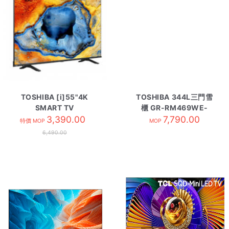
TOSHIBA [i]55"4K
TOSHIBA 344L三門雪
SMART TV
櫃 GR-RM469WE-
55C350NK
3,390.00
7,790.00
PGA
特價 MOP
MOP
6,490.00