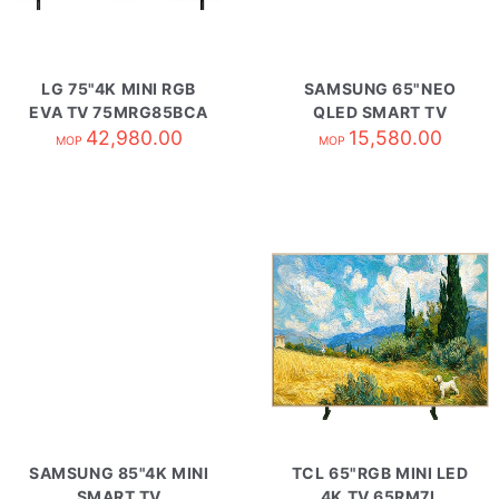
LG 75"4K MINI RGB
SAMSUNG 65"NEO
EVA TV 75MRG85BCA
QLED SMART TV
42,980.00
QA65QN80HAJXZK
15,580.00
MOP
MOP
SAMSUNG 85"4K MINI
TCL 65"RGB MINI LED
SMART TV
4K TV 65RM7L