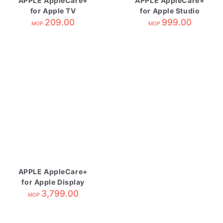
APPLE AppleCare+
APPLE AppleCare+
for Apple TV
for Apple Studio
209.00
Display
999.00
MOP
MOP
APPLE AppleCare+
for Apple Display
3,799.00
MOP