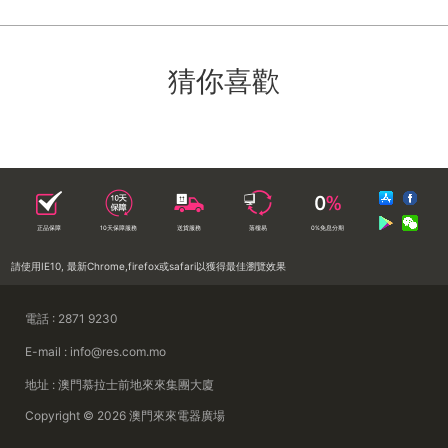
猜你喜歡
正品保障
10天保障服務
送貨服務
落樓易
0%免息分期
請使用IE10, 最新Chrome,firefox或safari以獲得最佳瀏覽效果
電話 : 2871 9230
E-mail : info@res.com.mo
地址 : 澳門慕拉士前地來來集團大廈
Copyright © 2026 澳門來來電器廣場