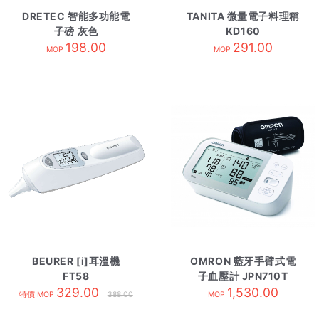
DRETEC 智能多功能電
TANITA 微量電子料理稱
子磅 灰色
KD160
198.00
291.00
MOP
MOP
BEURER [i]耳溫機
OMRON 藍牙手臂式電
FT58
子血壓計 JPN710T
329.00
1,530.00
特價 MOP
388.00
MOP