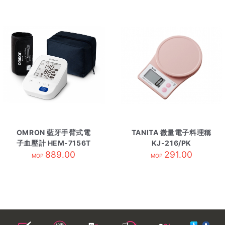
OMRON 藍牙手臂式電
TANITA 微量電子料理稱
子血壓計 HEM-7156T
KJ-216/PK
889.00
藍牙
291.00
MOP
MOP