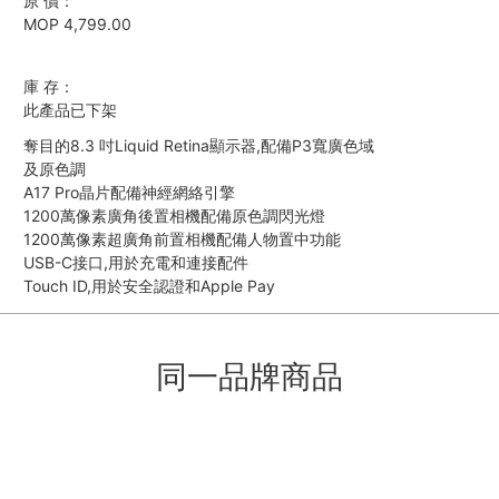
原 價：
MOP 4,799.00
庫 存：
此產品已下架
奪目的8.3 吋Liquid Retina顯示器,配備P3寬廣色域
及原色調
A17 Pro晶片配備神經網絡引擎
1200萬像素廣角後置相機配備原色調閃光燈
1200萬像素超廣角前置相機配備人物置中功能
USB-C接口,用於充電和連接配件
Touch ID,用於安全認證和Apple Pay
同一品牌商品