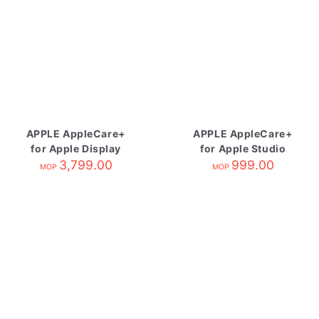
APPLE AppleCare+
APPLE AppleCare+
for Apple Display
for Apple Studio
3,799.00
Display
999.00
MOP
MOP