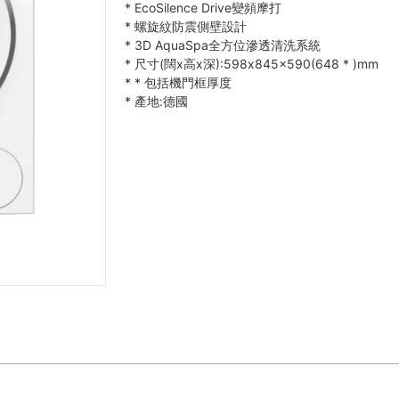
*
EcoSilence Drive變頻摩打
*
螺旋紋防震側壁設計
*
3D AquaSpa全方位滲透清洗系統
*
尺寸(闊x高x深):598x845x590(648
*
)mm
*
*
包括機門框厚度
*
產地:德國