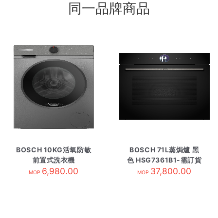
同一品牌商品
BOSCH 10KG活氧防敏
BOSCH 71L蒸焗爐 黑
前置式洗衣機
色 HSG7361B1-需訂貨
WGG254E1HK 黑色
6,980.00
37,800.00
MOP
MOP