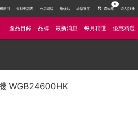
機應用
會員申請表
分店網絡
維修站
維修進度
購物車
登入|註冊
產品目錄
品牌
最新消息
每月精選
優惠精選
 WGB24600HK