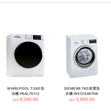
WHIRLPOOL 7.5KG洗
SIEMENS 7KG前置洗
衣機 FRAL75112
衣機 WS12S467HK
4,590.00
3,990.00
MOP
MOP