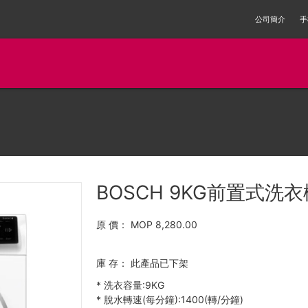
公司簡介
手
BOSCH 9KG前置式洗衣機
原 價：
MOP 8,280.00
庫 存：
此產品已下架
*
洗衣容量:9KG
*
脫水轉速(每分鐘):1400(轉/分鐘)