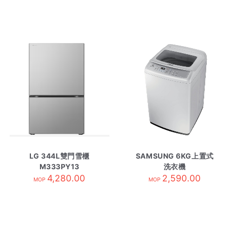
LG 344L雙門雪櫃
SAMSUNG 6KG上置式
M333PY13
洗衣機
4,280.00
WA60M4200SG/SH
2,590.00
MOP
MOP