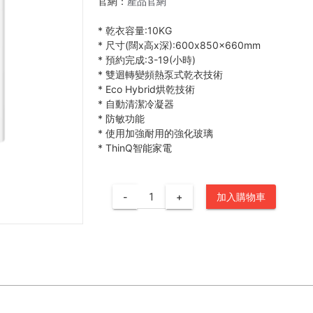
官網：
產品官網
*
乾衣容量:10KG
*
尺寸(闊x高x深):600x850x660mm
*
預約完成:3-19(小時)
*
雙迴轉變頻熱泵式乾衣技術
*
Eco Hybrid烘乾技術
*
自動清潔冷凝器
*
防敏功能
*
使用加強耐用的強化玻璃
*
ThinQ智能家電
-
+
加入購物車