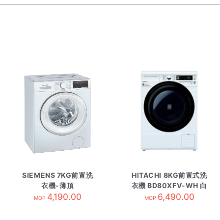
SIEMENS 7KG前置洗
HITACHI 8KG前置式洗
衣機-薄頂
衣機 BD80XFV-WH 白
WS12S4B7HK
4,190.00
6,490.00
MOP
MOP