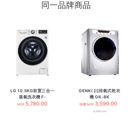
同一品牌商品
LG 10.5KG前置三合一
GENKI [i]排氣式乾衣
蒸氣洗衣機 F-
機 GK-8K
C14105V2W
5,780.00
3,599.00
MOP
特價 MOP
4,280.00