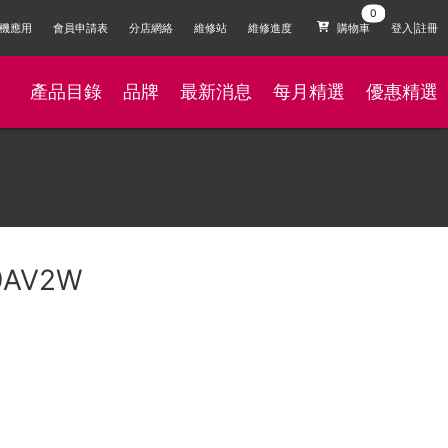
機應用
會員申請表
分店網絡
維修站
維修進度
購物車
登入|註冊
產品目錄
品牌
最新消息
每月精選
優惠精選
9AV2W