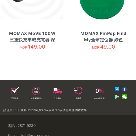
MOMAX MoVE 100W
MOMAX PinPop Find
三重快充車載充電器 深
My全球定位器 綠色
149.00
灰
49.00
MOP
MOP
正品保障
10天保障服務
送貨服務
落樓易
0%免息分期
請使用IE10, 最新Chrome,firefox或safari以獲得最佳瀏覽效果
電話 : 2871 9230
E-mail : info@res.com.mo