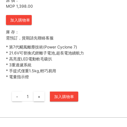
原 價：
MOP 1,398.00
加入購物車
庫 存：
需預訂，貨期請先聯絡客服
*
第7代颶風離塵技術(Power Cyclone 7)
*
21.6V可替換式鋰離子電池,超長電池續航力
*
高亮度LED電動軟毛吸扒
*
3重過濾系統
*
手提式僅重1.5kg,輕巧易用
*
電量指示燈
-
+
加入購物車