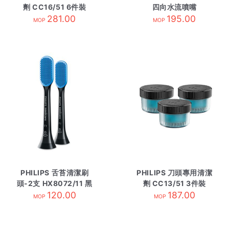
劑 CC16/51 6件裝
四向水流噴嘴
281.00
HX3062/01 2枝裝
195.00
MOP
MOP
PHILIPS 舌苔清潔刷
PHILIPS 刀頭專用清潔
頭-2支 HX8072/11 黑
劑 CC13/51 3件裝
120.00
色
187.00
MOP
MOP