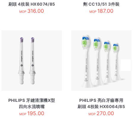
刷頭 4枝裝 HX6074/85
劑 CC13/51 3件裝
316.00
白
187.00
MOP
MOP
PHILIPS 牙縫清潔機X型
PHILIPS 亮白牙齒專用
四向水流噴嘴
刷頭 4枝裝 HX6064/85
HX3062/01 2枝裝
195.00
270.00
白
MOP
MOP