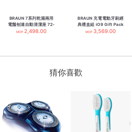
BRAUN 7系列乾濕兩用
BRAUN 充電電動牙刷經
電鬚刨連自動清潔座 72-
典禮盒組 iO9 Gift Pack
C7650CC 金色
2,498.00
3,569.00
藍色
MOP
MOP
猜你喜歡